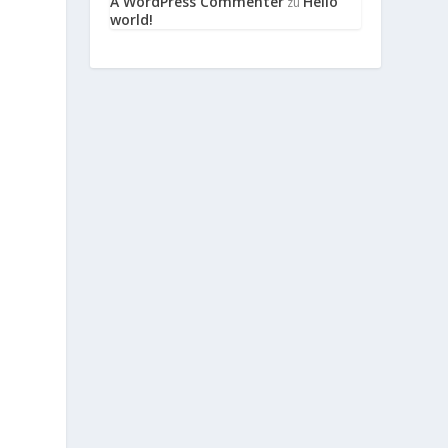
A WordPress Commenter
Hello
zu
world!