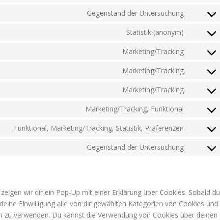
to
Gegenstand der Untersuchung
Consent
service
to
Statistik (anonym)
wordpre
Consent
service
to
Marketing/Tracking
wp-
Consent
service
htaccess
to
Marketing/Tracking
burst-
editor
Consent
service
statistics
to
Marketing/Tracking
google-
Consent
service
fonts
to
Marketing/Tracking, Funktional
google-
Consent
service
maps
to
Funktional, Marketing/Tracking, Statistik, Präferenzen
youtube
Consent
service
to
Gegenstand der Untersuchung
faceboo
Consent
service
to
linkedin
service
sonstige
eigen wir dir ein Pop-Up mit einer Erklärung über Cookies. Sobald d
s deine Einwilligung alle von dir gewählten Kategorien von Cookies und
ben zu verwenden. Du kannst die Verwendung von Cookies über deinen