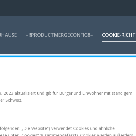
UHAUSE
–!!PRODUCTMERGECONFIG!!–
COOKIE-RICHTL
, 2023 aktualisiert und gilt für Bürger und Einwohner mit ständigem
er Schweiz.
folgenden: „Die Website“) verwendet Cookies und ähnliche
l diese unter „Cookies“ zusammengefasst). Cookies werden außerdem