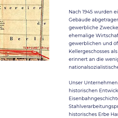
Nach 1945 wurden ei
Gebäude abgetragen,
gewerbliche Zwecke 
ehemalige Wirtscha
gewerblichen und öff
Kellergeschosses als
erinnert an die wen
nationalsozialistisc
Unser Unternehmen st
historischen Entwic
Eisenbahngeschichte 
Stahlverarbeitungs
historisches Erbe Ha