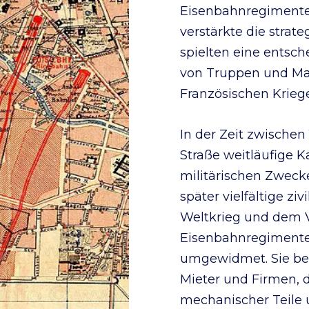
Eisenbahnregimenter
verstärkte die stra
spielten eine entsch
von Truppen und Mat
Französischen Kriege
In der Zeit zwische
Straße weitläufige 
militärischen Zweck
später vielfältige z
Weltkrieg und dem V
Eisenbahnregimenter
umgewidmet. Sie be
Mieter und Firmen, d
mechanischer Teile 