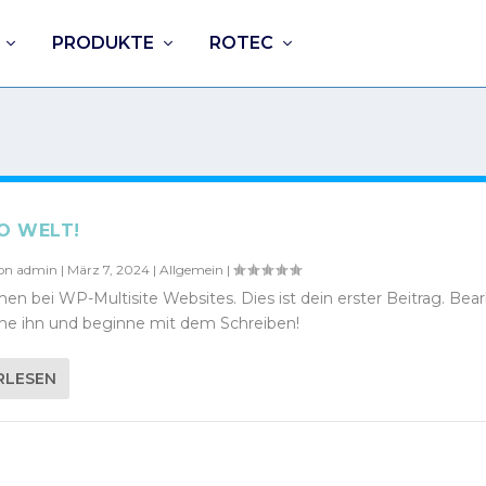
PRODUKTE
ROTEC
O WELT!
von
admin
|
März 7, 2024
|
Allgemein
|
n bei WP-Multisite Websites. Dies ist dein erster Beitrag. Bear
che ihn und beginne mit dem Schreiben!
RLESEN