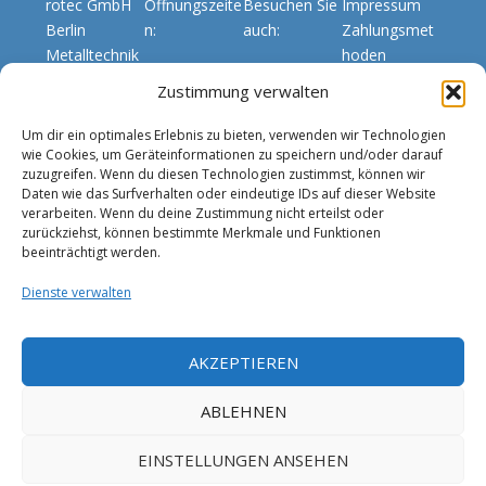
rotec GmbH
Öffnungszeite
Besuchen Sie
Impressum
Berlin
n:
auch:
Zahlungsmet
Metalltechnik
hoden
Beratung:
rotec-
GmbH
Datenschutz
Zustimmung verwalten
Mo-Do. 8:00 -
berlin.de
AGB
Werner-Voß-
17:00 Uhr
Rotec Blog
Um dir ein optimales Erlebnis zu bieten, verwenden wir Technologien
Damm 58
Fr. 7:00 -
rotec-
wie Cookies, um Geräteinformationen zu speichern und/oder darauf
zuzugreifen. Wenn du diesen Technologien zustimmst, können wir
12101 Berlin-
14:00 Uhr
lichtkuppeln.d
Daten wie das Surfverhalten oder eindeutige IDs auf dieser Website
Tempelhof
e
verarbeiten. Wenn du deine Zustimmung nicht erteilst oder
Verkauf: Mo-
zurückziehst, können bestimmte Merkmale und Funktionen
TEL: +49 (0)
Do. 8:00 -
Linkdin
beeinträchtigt werden.
30 789 039-0
16:00 Uhr
Facebook
Dienste verwalten
Fax: +49 (0)
Fr. 7:00 -
Youtube
30 789 039-
14:00 Uhr
90
AKZEPTIEREN
Warenausgab
info@rotec-
e: Mo-Do.
ABLEHNEN
berlin.de
8:00 - 15:45
Uhr
EINSTELLUNGEN ANSEHEN
Fr. 7:00 -