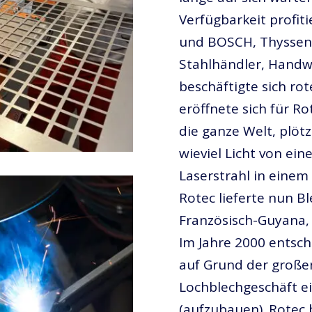
Verfügbarkeit profit
und BOSCH, Thyssen
Stahlhändler, Handw
beschäftigte sich ro
eröffnete sich für Ro
die ganze Welt, plötz
wieviel Licht von ein
Laserstrahl in einem 
Rotec lieferte nun B
Französisch-Guyana, S
Im Jahre 2000 entsch
auf Grund der groß
Lochblechgeschäft e
(aufzubauen). Rotec b