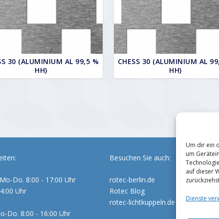
S 30 (ALUMINIUM AL 99,5 %
CHESS 30 (ALUMINIUM AL 99
HH)
HH)
Um dir ein 
um Gerätein
iten:
Besuchen Sie auch:
Technologie
auf dieser 
Mo-Do. 8:00 - 17:00 Uhr
rotec-berlin.de
zurückziehs
14:00 Uhr
Rotec Blog
Dienste ver
rotec-lichtkuppeln.de
o-Do. 8:00 - 16:00 Uhr