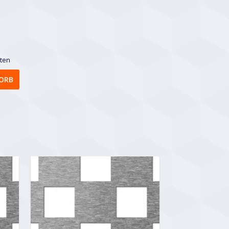
sten
ORB