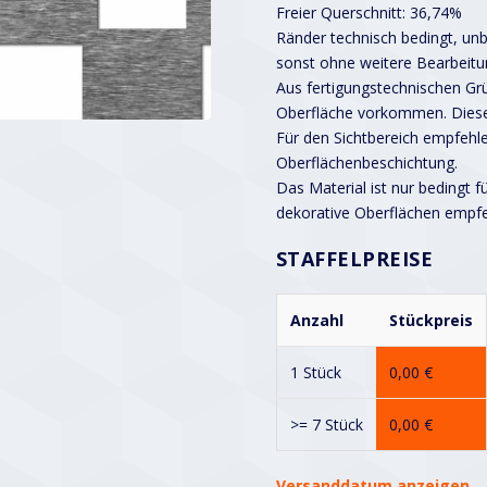
Freier Querschnitt: 36,74%
Ränder technisch bedingt, unbe
sonst ohne weitere Bearbeitu
Aus fertigungstechnischen G
Oberfläche vorkommen. Diese
Für den Sichtbereich empfehle
Oberflächenbeschichtung.
Das Material ist nur bedingt f
dekorative Oberflächen empf
STAFFELPREISE
Anzahl
Stückpreis
1 Stück
0,00
€
>= 7 Stück
0,00
€
Versanddatum anzeigen