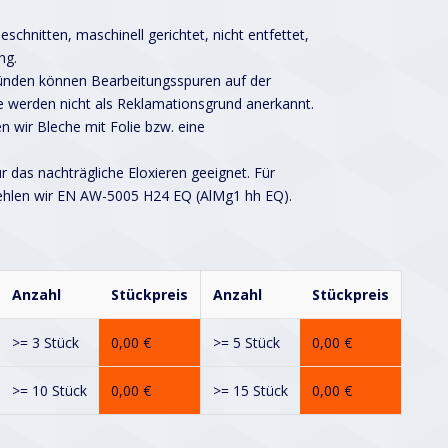
schnitten, maschinell gerichtet, nicht entfettet,
ng.
ründen können Bearbeitungsspuren auf der
 werden nicht als Reklamationsgrund anerkannt.
n wir Bleche mit Folie bzw. eine
ür das nachträgliche Eloxieren geeignet. Für
ehlen wir EN AW-5005 H24 EQ (AlMg1 hh EQ).
Anzahl
Stückpreis
Anzahl
Stückpreis
>= 3 Stück
0,00
€
>= 5 Stück
0,00
€
>= 10 Stück
0,00
€
>= 15 Stück
0,00
€