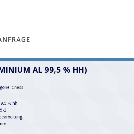
ANFRAGE
MINIUM AL 99,5 % HH)
gorie:
Chess
99,5 % hh
5-2
earbeitung.
 mm
1