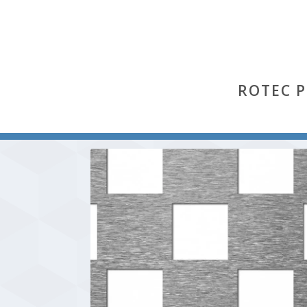
ROTEC 
Start
/
Chess
/ Chess 30 (Aluminium Al 99,5 % hh