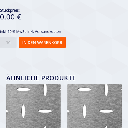
Stückpreis:
0,00 €
inkl. 19 % MwSt.
Inkl. Versandkosten
Ellipse
IN DEN WARENKORB
EVH
8x32
Menge
ÄHNLICHE PRODUKTE