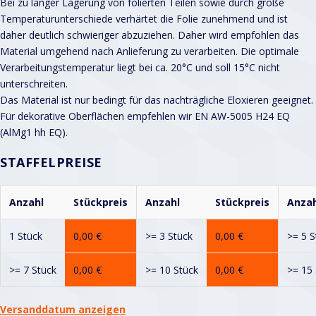
Bei zu langer Lagerung von folierten Teilen sowie durch große
Temperaturunterschiede verhärtet die Folie zunehmend und ist
daher deutlich schwieriger abzuziehen. Daher wird empfohlen das
Material umgehend nach Anlieferung zu verarbeiten. Die optimale
Verarbeitungstemperatur liegt bei ca. 20°C und soll 15°C nicht
unterschreiten.
Das Material ist nur bedingt für das nachträgliche Eloxieren geeignet.
Für dekorative Oberflächen empfehlen wir EN AW-5005 H24 EQ
(AlMg1 hh EQ).
STAFFELPREISE
Anzahl
Stückpreis
Anzahl
Stückpreis
Anzah
1 Stück
0,00
€
>= 3 Stück
0,00
€
>= 5 S
>= 7 Stück
0,00
€
>= 10 Stück
0,00
€
>= 15 
Versanddatum anzeigen