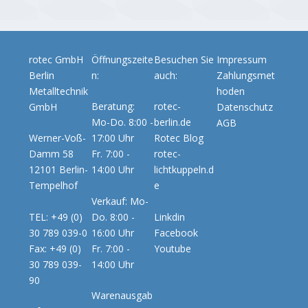
rotec GmbH
Öffnungszeite
Besuchen Sie
Impressum
Berlin
n:
auch:
Zahlungsmet
Metalltechnik
hoden
Beratung:
rotec-
GmbH
Datenschutz
Mo-Do. 8:00 -
berlin.de
AGB
Werner-Voß-
17:00 Uhr
Rotec Blog
Damm 58
Fr. 7:00 -
rotec-
12101 Berlin-
14:00 Uhr
lichtkuppeln.d
Tempelhof
e
Verkauf: Mo-
TEL: +49 (0)
Do. 8:00 -
Linkdin
30 789 039-0
16:00 Uhr
Facebook
Fax: +49 (0)
Fr. 7:00 -
Youtube
30 789 039-
14:00 Uhr
90
Warenausgab