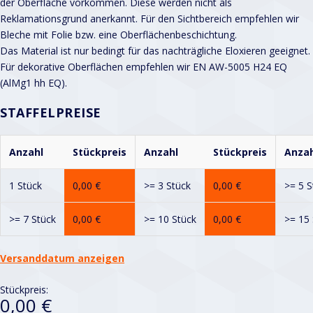
der Oberfläche vorkommen. Diese werden nicht als
Reklamationsgrund anerkannt. Für den Sichtbereich empfehlen wir
Bleche mit Folie bzw. eine Oberflächenbeschichtung.
Das Material ist nur bedingt für das nachträgliche Eloxieren geeignet.
Für dekorative Oberflächen empfehlen wir EN AW-5005 H24 EQ
(AlMg1 hh EQ).
STAFFELPREISE
Anzahl
Stückpreis
Anzahl
Stückpreis
Anzah
1 Stück
0,00
€
>= 3 Stück
0,00
€
>= 5 S
>= 7 Stück
0,00
€
>= 10 Stück
0,00
€
>= 15 
Versanddatum anzeigen
Stückpreis:
0,00 €