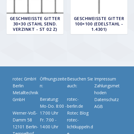
GESCHWEISSTE GITTER 3
GESCHWEISSTE GITTER 1
0×30 (STAHL SEND. V
00×100 (EDELSTAHL - 1
ERZINKT - ST 02 Z)
.4301)
rotec GmbH
Öffnungszeite
Besuchen Sie
Impressum
Berlin
n:
auch:
Zahlungsmet
Metalltechnik
hoden
Beratung:
rotec-
GmbH
Datenschutz
Mo-Do. 8:00 -
berlin.de
AGB
Werner-Voß-
17:00 Uhr
Rotec Blog
Damm 58
Fr. 7:00 -
rotec-
12101 Berlin-
14:00 Uhr
lichtkuppeln.d
Tempelhof
e