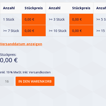
Anzahl
Stückpreis
Anzahl
Stückpreis
Anzah
1 Stück
0,00
€
>= 3 Stück
0,00
€
>= 5 S
>= 7 Stück
0,00
€
>= 10 Stück
0,00
€
>= 15 
Versanddatum anzeigen
Stückpreis:
0,00 €
inkl. 19 % MwSt.
Inkl. Versandkosten
Geschweißte
IN DEN WARENKORB
Gitter
40x40
Menge