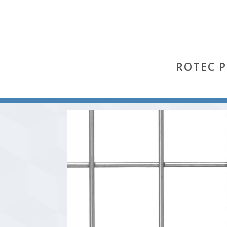
ROTEC 
Start
/
Geschweißtes Gitter
/ Geschweißte Gitter 