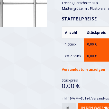
Freier Querschnitt: 81%
Mattengröße mit Plustoleranze
STAFFELPREISE
Anzahl
Stückpreis
1 Stück
0,00
€
>= 7 Stück
0,00
€
Versanddatum anzeigen
Stückpreis:
0,00 €
inkl. 19 % MwSt.
Inkl. Versandko
Geschweißte
IN DEN WARENK