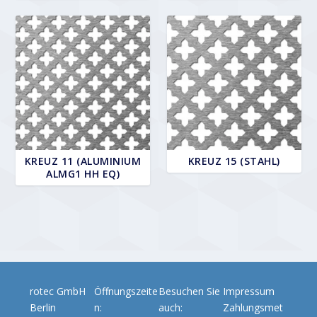
KREUZ 11 (ALUMINIUM
KREUZ 15 (STAHL)
ALMG1 HH EQ)
rotec GmbH
Öffnungszeite
Besuchen Sie
Impressum
Berlin
n:
auch:
Zahlungsmet