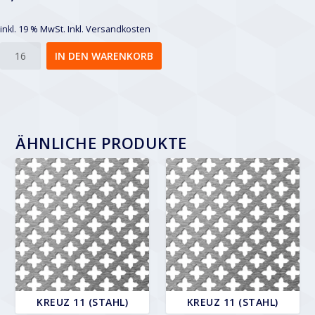
inkl. 19 % MwSt.
Inkl. Versandkosten
Kreuz
IN DEN WARENKORB
11
Menge
ÄHNLICHE PRODUKTE
KREUZ 11 (STAHL)
KREUZ 11 (STAHL)