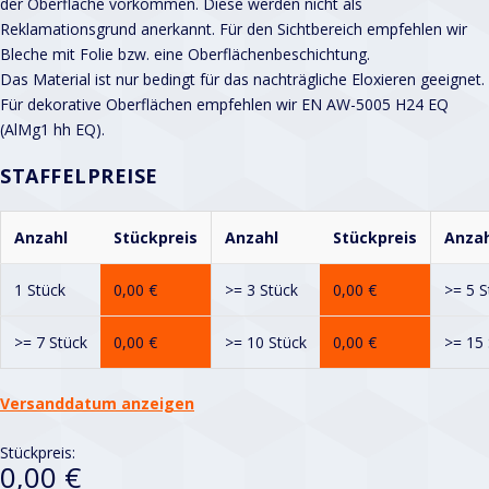
der Oberfläche vorkommen. Diese werden nicht als
Reklamationsgrund anerkannt. Für den Sichtbereich empfehlen wir
Bleche mit Folie bzw. eine Oberflächenbeschichtung.
Das Material ist nur bedingt für das nachträgliche Eloxieren geeignet.
Für dekorative Oberflächen empfehlen wir EN AW-5005 H24 EQ
(AlMg1 hh EQ).
STAFFELPREISE
Anzahl
Stückpreis
Anzahl
Stückpreis
Anzah
1 Stück
0,00
€
>= 3 Stück
0,00
€
>= 5 S
>= 7 Stück
0,00
€
>= 10 Stück
0,00
€
>= 15 
Versanddatum anzeigen
Stückpreis:
0,00 €