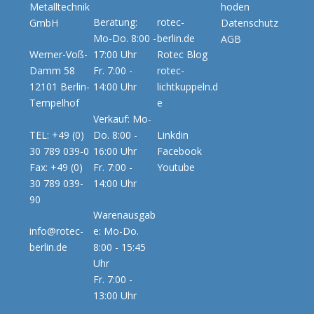
Metalltechnik
hoden
Beratung:
rotec-
GmbH
Datenschutz
Mo-Do. 8:00 -
berlin.de
AGB
Werner-Voß-
17:00 Uhr
Rotec Blog
Damm 58
Fr. 7:00 -
rotec-
12101 Berlin-
14:00 Uhr
lichtkuppeln.d
Tempelhof
e
Verkauf: Mo-
TEL: +49 (0)
Do. 8:00 -
Linkdin
30 789 039-0
16:00 Uhr
Facebook
Fax: +49 (0)
Fr. 7:00 -
Youtube
30 789 039-
14:00 Uhr
90
Warenausgab
info@rotec-
e: Mo-Do.
berlin.de
8:00 - 15:45
Uhr
Fr. 7:00 -
13:00 Uhr