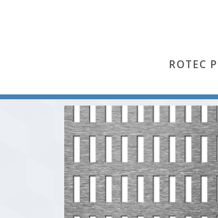
ROTEC 
Start
/
Lgeq
/ Lgeq 5×20-12×30 (Aluminium Al 99