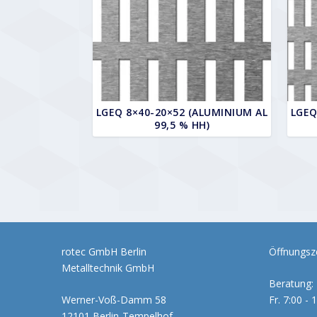
LGEQ 8×40-20×52 (ALUMINIUM AL
LGEQ
99,5 % HH)
rotec GmbH Berlin
Öffnungsze
Metalltechnik GmbH
Beratung: 
Werner-Voß-Damm 58
Fr. 7:00 - 
12101 Berlin-Tempelhof