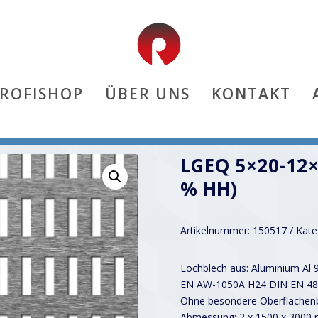
PROFISHOP
ÜBER UNS
KONTAKT
,5 % hh)
LGEQ 5×20-12×
% HH)
Artikelnummer:
150517
Kate
Lochblech aus: Aluminium Al 
EN AW-1050A H24 DIN EN 48
Ohne besondere Oberflächenb
Abmessung: 2 x 1500 x 3000