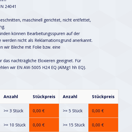
IN 24041
schnitten, maschinell gerichtet, nicht entfettet,
ng.
ründen können Bearbeitungsspuren auf der
 werden nicht als Reklamationsgrund anerkannt.
n wir Bleche mit Folie bzw. eine
ür das nachträgliche Eloxieren geeignet. Für
ehlen wir EN AW-5005 H24 EQ (AlMg1 hh EQ).
Anzahl
Stückpreis
Anzahl
Stückpreis
>= 3 Stück
0,00
€
>= 5 Stück
0,00
€
>= 10 Stück
0,00
€
>= 15 Stück
0,00
€