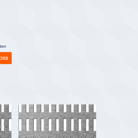
sten
ORB