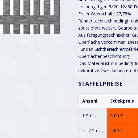
Lochung: Lgeq 5×20-12×30 D
Freier Querschnitt: 27,78%
Ränder technisch bedingt, unbe
sonst ohne weitere Bearbeitu
Aus fertigungstechnischen G
Oberfläche vorkommen. Diese
Für den Sichtbereich empfehle
Oberflächenbeschichtung.
Das Material ist nur bedingt f
dekorative Oberflächen empf
STAFFELPREISE
Anzahl
Stückpreis
1 Stück
0,00
€
>= 7 Stück
0,00
€