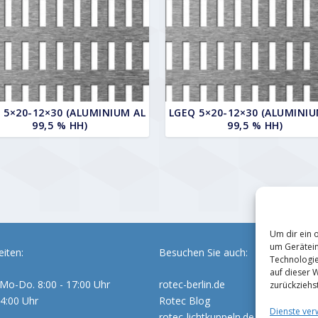
 5×20-12×30 (ALUMINIUM AL
LGEQ 5×20-12×30 (ALUMINIU
99,5 % HH)
99,5 % HH)
Um dir ein 
um Gerätein
iten:
Besuchen Sie auch:
Technologie
auf dieser 
Mo-Do. 8:00 - 17:00 Uhr
rotec-berlin.de
zurückziehs
14:00 Uhr
Rotec Blog
Dienste ver
rotec-lichtkuppeln.de