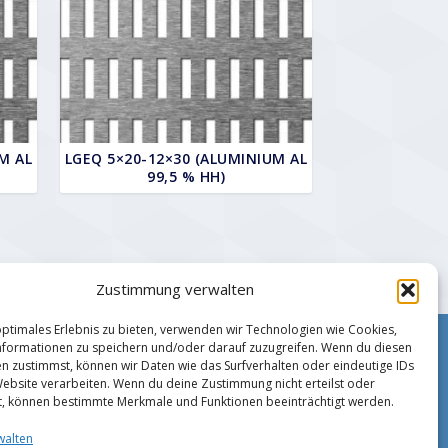
M AL
LGEQ 5×20-12×30 (ALUMINIUM AL
99,5 % HH)
Zustimmung verwalten
optimales Erlebnis zu bieten, verwenden wir Technologien wie Cookies,
formationen zu speichern und/oder darauf zuzugreifen. Wenn du diesen
Impressum
n zustimmst, können wir Daten wie das Surfverhalten oder eindeutige IDs
Zahlungsmethoden
Website verarbeiten. Wenn du deine Zustimmung nicht erteilst oder
Datenschutz
t, können bestimmte Merkmale und Funktionen beeinträchtigt werden.
AGB
walten