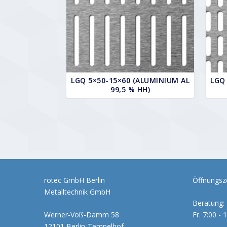
LGQ 5×50-15×60 (ALUMINIUM AL
LGQ
99,5 % HH)
rotec GmbH Berlin
Öffnungsze
Metalltechnik GmbH
Beratung: 
Werner-Voß-Damm 58
Fr. 7:00 - 
12101 Berlin-Tempelhof