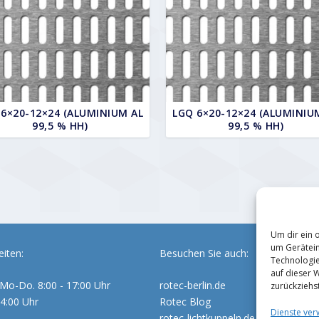
 6×20-12×24 (ALUMINIUM AL
LGQ 6×20-12×24 (ALUMINIU
99,5 % HH)
99,5 % HH)
Um dir ein 
um Gerätein
iten:
Besuchen Sie auch:
Technologie
auf dieser 
Mo-Do. 8:00 - 17:00 Uhr
rotec-berlin.de
zurückziehs
14:00 Uhr
Rotec Blog
Dienste ver
rotec-lichtkuppeln.de