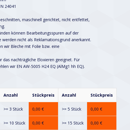
IN 24041
schnitten, maschinell gerichtet, nicht entfettet,
ng.
ründen können Bearbeitungsspuren auf der
 werden nicht als Reklamationsgrund anerkannt.
n wir Bleche mit Folie bzw. eine
ür das nachträgliche Eloxieren geeignet. Für
ehlen wir EN AW-5005 H24 EQ (AlMg1 hh EQ).
Anzahl
Stückpreis
Anzahl
Stückpreis
>= 3 Stück
0,00
€
>= 5 Stück
0,00
€
>= 10 Stück
0,00
€
>= 15 Stück
0,00
€