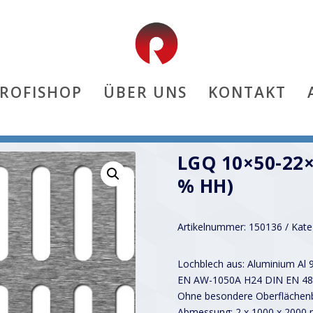
PROFISHOP
ÜBER UNS
KONTAKT
5 % hh)
LGQ 10×50-22×
% HH)
Artikelnummer:
150136
Kate
Lochblech aus: Aluminium Al 
EN AW-1050A H24 DIN EN 48
Ohne besondere Oberflächenb
Abmessung: 2 x 1000 x 2000