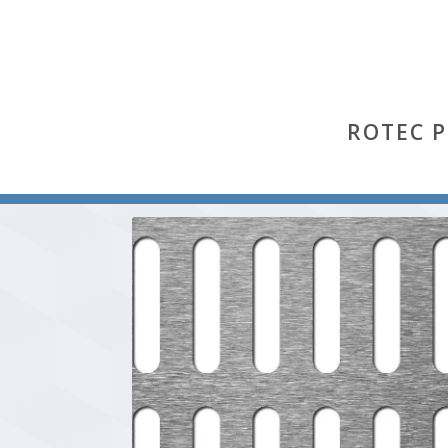
ROTEC 
Start
/
Lgq
/ Lgq 10×50-22×62 (Aluminium Al 99,