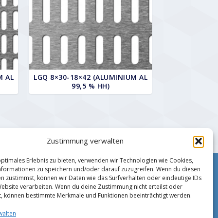
M AL
LGQ 8×30-18×42 (ALUMINIUM AL
99,5 % HH)
Zustimmung verwalten
optimales Erlebnis zu bieten, verwenden wir Technologien wie Cookies,
formationen zu speichern und/oder darauf zuzugreifen. Wenn du diesen
Impressum
n zustimmst, können wir Daten wie das Surfverhalten oder eindeutige IDs
Zahlungsmethoden
Website verarbeiten. Wenn du deine Zustimmung nicht erteilst oder
Datenschutz
t, können bestimmte Merkmale und Funktionen beeinträchtigt werden.
AGB
walten