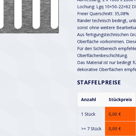
Lochung: Lgq 10×50-22×62 D
Freier Querschnitt: 35,08%
Ränder technisch bedingt, unbe
sonst ohne weitere Bearbeitu
Aus fertigungstechnischen G
Oberfläche vorkommen. Diese
Für den Sichtbereich empfehle
Oberflächenbeschichtung.
Das Material ist nur bedingt f
dekorative Oberflächen empf
STAFFELPREISE
Anzahl
Stückpreis
1 Stück
0,00
€
>= 7 Stück
0,00
€