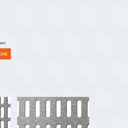
sten
ORB