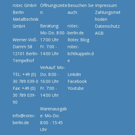
rotec GmbH
Öffnungszeite
Besuchen Sie
Impressum
Berlin
n:
auch:
Zahlungsmet
Metalltechnik
hoden
Beratung:
rotec-
GmbH
Datenschutz
Mo-Do. 8:00 -
berlin.de
AGB
Werner-Voß-
17:00 Uhr
Rotec Blog
Damm 58
Fr. 7:00 -
rotec-
12101 Berlin-
14:00 Uhr
lichtkuppeln.d
Tempelhof
e
Verkauf: Mo-
TEL: +49 (0)
Do. 8:00 -
Linkdin
30 789 039-0
16:00 Uhr
Facebook
Fax: +49 (0)
Fr. 7:00 -
Youtube
30 789 039-
14:00 Uhr
90
Warenausgab
info@rotec-
e: Mo-Do.
berlin.de
8:00 - 15:45
Uhr