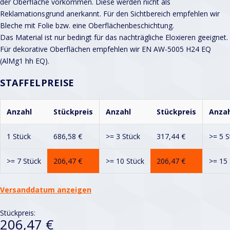
der Oberfläche vorkommen. Diese werden nicht als
Reklamationsgrund anerkannt. Für den Sichtbereich empfehlen wir
Bleche mit Folie bzw. eine Oberflächenbeschichtung.
Das Material ist nur bedingt für das nachträgliche Eloxieren geeignet.
Für dekorative Oberflächen empfehlen wir EN AW-5005 H24 EQ
(AlMg1 hh EQ).
STAFFELPREISE
Anzahl
Stückpreis
Anzahl
Stückpreis
Anzah
1 Stück
686,58
€
>= 3 Stück
317,44
€
>= 5 S
>= 7 Stück
206,47
€
>= 10 Stück
206,47
€
>= 15 
Versanddatum anzeigen
Stückpreis:
206,47 €