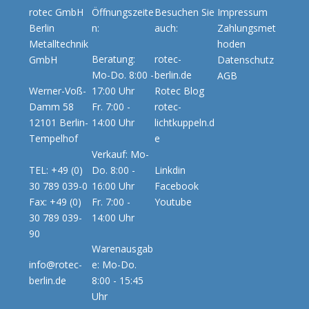
rotec GmbH
Öffnungszeite
Besuchen Sie
Impressum
Berlin
n:
auch:
Zahlungsmet
Metalltechnik
hoden
Beratung:
rotec-
GmbH
Datenschutz
Mo-Do. 8:00 -
berlin.de
AGB
Werner-Voß-
17:00 Uhr
Rotec Blog
Damm 58
Fr. 7:00 -
rotec-
12101 Berlin-
14:00 Uhr
lichtkuppeln.d
Tempelhof
e
Verkauf: Mo-
TEL: +49 (0)
Do. 8:00 -
Linkdin
30 789 039-0
16:00 Uhr
Facebook
Fax: +49 (0)
Fr. 7:00 -
Youtube
30 789 039-
14:00 Uhr
90
Warenausgab
info@rotec-
e: Mo-Do.
berlin.de
8:00 - 15:45
Uhr