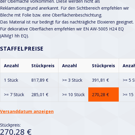
der Oberfläche vorkommen. Diese werden nicht als
Reklamationsgrund anerkannt. Für den Sichtbereich empfehlen wir
Bleche mit Folie bzw. eine Oberflächenbeschichtung.
Das Material ist nur bedingt für das nachträgliche Eloxieren geeignet.
Für dekorative Oberflächen empfehlen wir EN AW-5005 H24 EQ
(AlMg1 hh EQ).
STAFFELPREISE
Anzahl
Stückpreis
Anzahl
Stückpreis
Anzah
1 Stück
817,89
€
>= 3 Stück
391,81
€
>= 5 S
>= 7 Stück
285,01
€
>= 10 Stück
270,28
€
>= 15 
Versanddatum anzeigen
Stückpreis:
270,28 €