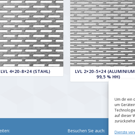
LVL 4×20-8×24 (STAHL)
LVL 2×20-5×24 (ALUMINIUM
99,5 % HH)
Um dir ein 
um Gerätein
Technologie
auf dieser 
zurückziehs
iten:
Besuchen Sie auch:
Dienste ver