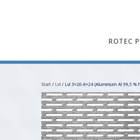
ROTEC 
Start
/
Lvl
/ Lvl 3×20-6×24 (Aluminium Al 99,5 % 