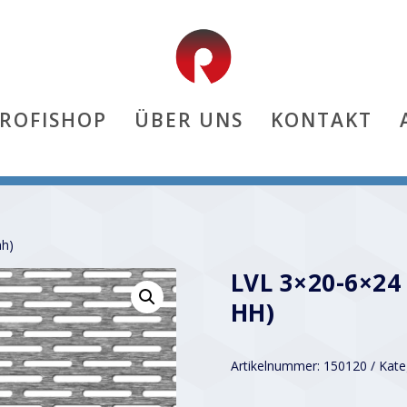
PROFISHOP
ÜBER UNS
KONTAKT
hh)
LVL 3×20-6×24
HH)
Artikelnummer:
150120
Kate