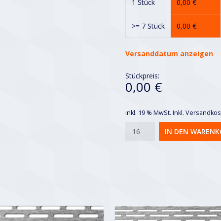
1 Stück
0,00
€
>= 7 Stück
0,00
€
Versanddatum anzeigen
Stückpreis:
0,00 €
inkl. 19 % MwSt.
Inkl. Versandko
Lvl
IN DEN WARENK
3x20-
6x24
Menge