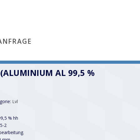
ANFRAGE
 (ALUMINIUM AL 99,5 %
gorie:
Lvl
99,5 % hh
5-2
earbeitung.
00 mm