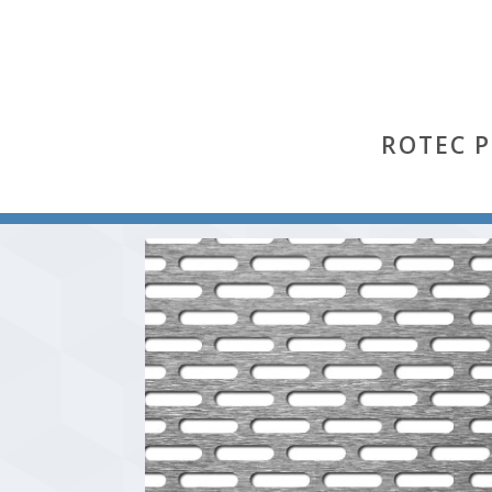
ROTEC 
Start
/
Lvl
/ Lvl 5×20-9×24 (Aluminium Al 99,5 % 