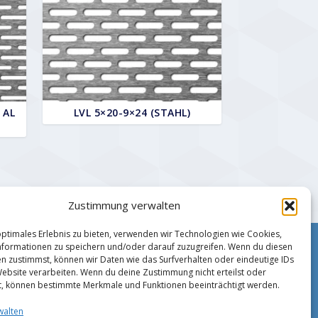
 AL
LVL 5×20-9×24 (STAHL)
Zustimmung verwalten
optimales Erlebnis zu bieten, verwenden wir Technologien wie Cookies,
formationen zu speichern und/oder darauf zuzugreifen. Wenn du diesen
Impressum
n zustimmst, können wir Daten wie das Surfverhalten oder eindeutige IDs
Zahlungsmethoden
Website verarbeiten. Wenn du deine Zustimmung nicht erteilst oder
Datenschutz
t, können bestimmte Merkmale und Funktionen beeinträchtigt werden.
AGB
walten