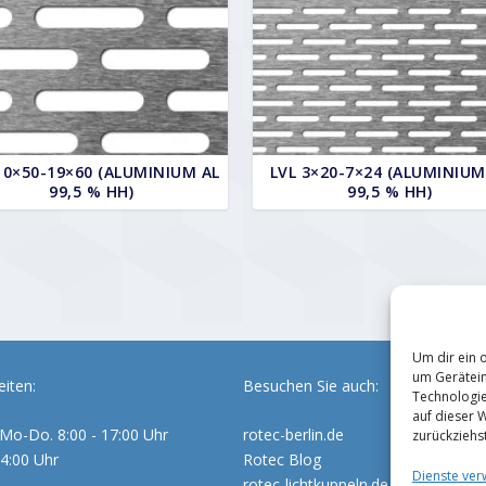
10×50-19×60 (ALUMINIUM AL
LVL 3×20-7×24 (ALUMINIUM
99,5 % HH)
99,5 % HH)
Um dir ein 
um Gerätein
iten:
Besuchen Sie auch:
Technologie
auf dieser 
Mo-Do. 8:00 - 17:00 Uhr
rotec-berlin.de
zurückziehs
14:00 Uhr
Rotec Blog
Dienste ver
rotec-lichtkuppeln.de