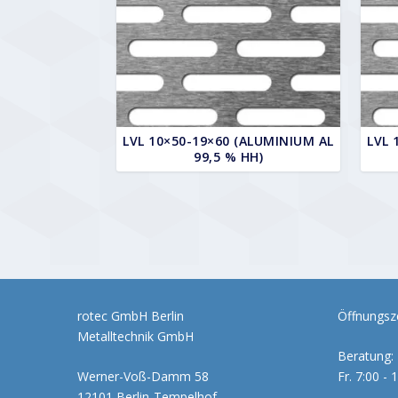
LVL 10×50-19×60 (ALUMINIUM AL
LVL 
99,5 % HH)
rotec GmbH Berlin
Öffnungsze
Metalltechnik GmbH
Beratung: 
Werner-Voß-Damm 58
Fr. 7:00 - 
12101 Berlin-Tempelhof