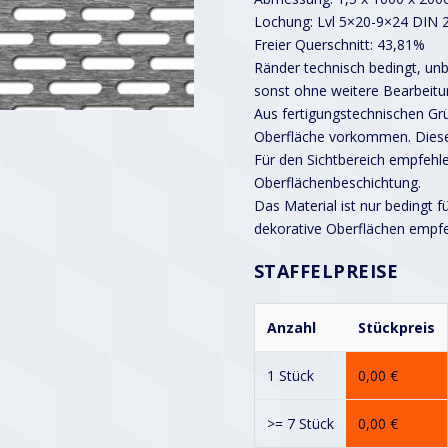
Lochung: Lvl 5×20-9×24 DIN 
Freier Querschnitt: 43,81%
Ränder technisch bedingt, unbe
sonst ohne weitere Bearbeitu
Aus fertigungstechnischen G
Oberfläche vorkommen. Diese
Für den Sichtbereich empfehle
Oberflächenbeschichtung.
Das Material ist nur bedingt f
dekorative Oberflächen empf
STAFFELPREISE
Anzahl
Stückpreis
1 Stück
0,00
€
>= 7 Stück
0,00
€