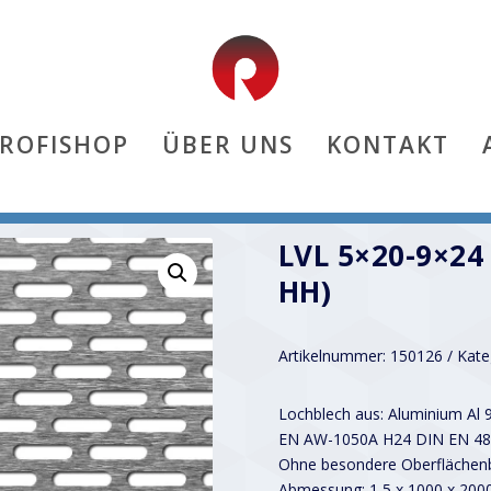
PROFISHOP
ÜBER UNS
KONTAKT
hh)
LVL 5×20-9×24
HH)
Artikelnummer:
150126
Kate
Lochblech aus: Aluminium Al 
EN AW-1050A H24 DIN EN 48
Ohne besondere Oberflächenb
Abmessung: 1,5 x 1000 x 20