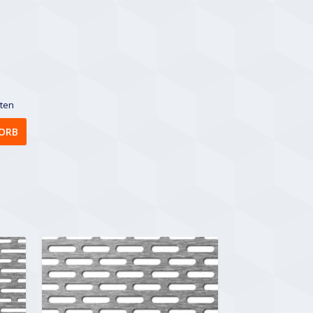
sten
ORB