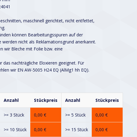
24041
schnitten, maschinell gerichtet, nicht entfettet,
ng.
ründen können Bearbeitungsspuren auf der
 werden nicht als Reklamationsgrund anerkannt.
n wir Bleche mit Folie bzw. eine
ür das nachträgliche Eloxieren geeignet. Für
ehlen wir EN AW-5005 H24 EQ (AlMg1 hh EQ).
Anzahl
Stückpreis
Anzahl
Stückpreis
>= 3 Stück
0,00
€
>= 5 Stück
0,00
€
>= 10 Stück
0,00
€
>= 15 Stück
0,00
€