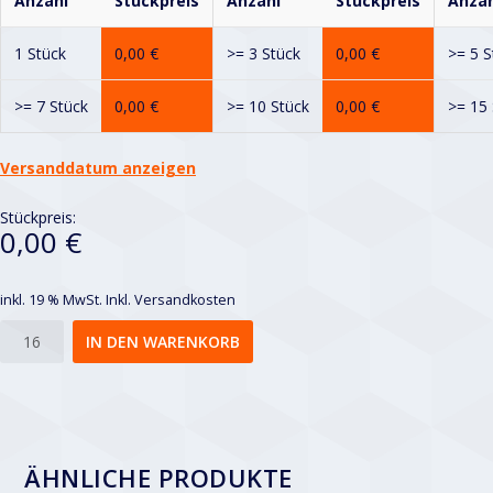
Anzahl
Stückpreis
Anzahl
Stückpreis
Anzah
1 Stück
0,00
€
>= 3 Stück
0,00
€
>= 5 S
>= 7 Stück
0,00
€
>= 10 Stück
0,00
€
>= 15 
Versanddatum anzeigen
Stückpreis:
0,00 €
inkl. 19 % MwSt.
Inkl. Versandkosten
Lvl
IN DEN WARENKORB
5x20-
9x24
Menge
ÄHNLICHE PRODUKTE