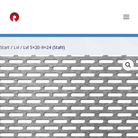
Start
/
Lvl
/ Lvl 5×20-9×24 (Stahl)