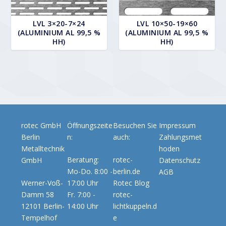
LVL 3×20-7×24
LVL 10×50-19×60
(ALUMINIUM AL 99,5 %
(ALUMINIUM AL 99,5 %
HH)
HH)
rotec GmbH
Öffnungszeite
Besuchen Sie
Impressum
Berlin
n:
auch:
Zahlungsmet
Metalltechnik
hoden
Beratung:
rotec-
GmbH
Datenschutz
Mo-Do. 8:00 -
berlin.de
AGB
Werner-Voß-
17:00 Uhr
Rotec Blog
Damm 58
Fr. 7:00 -
rotec-
12101 Berlin-
14:00 Uhr
lichtkuppeln.d
Tempelhof
e