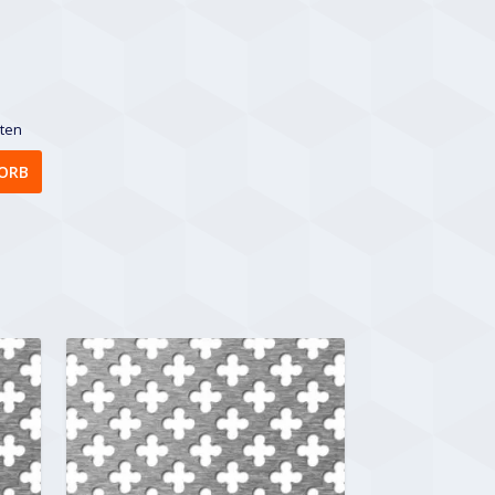
sten
ORB