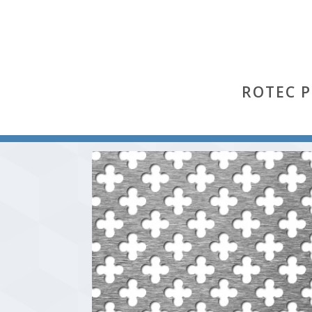
ROTEC 
Start
/
Nr. 154
/ Nr. 154 (Aluminium Al 99,5 % hh)