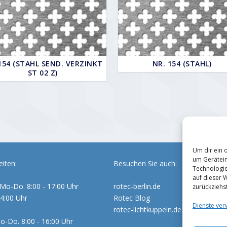
154 (STAHL SEND. VERZINKT
NR. 154 (STAHL)
ST 02 Z)
Um dir ein 
um Gerätein
iten:
Besuchen Sie auch:
Technologie
auf dieser 
Mo-Do. 8:00 - 17:00 Uhr
rotec-berlin.de
zurückziehs
14:00 Uhr
Rotec Blog
Dienste ver
rotec-lichtkuppeln.de
o-Do. 8:00 - 16:00 Uhr