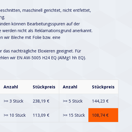
schnitten, maschinell gerichtet, nicht entfettet,
ng.
ründen können Bearbeitungsspuren auf der
 werden nicht als Reklamationsgrund anerkannt.
n wir Bleche mit Folie bzw. eine
ür das nachträgliche Eloxieren geeignet. Für
ehlen wir EN AW-5005 H24 EQ (AlMg1 hh EQ).
Anzahl
Stückpreis
Anzahl
Stückpreis
>= 3 Stück
238,19
€
>= 5 Stück
144,23
€
>= 10 Stück
113,09
€
>= 15 Stück
108,74
€