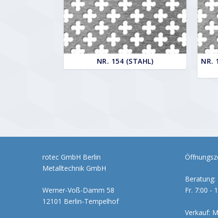
NR. 154 (STAHL)
NR. 
rotec GmbH Berlin
Öffnungsze
Metalltechnik GmbH
Beratung: 
Werner-Voß-Damm 58
Fr. 7:00 - 
12101 Berlin-Tempelhof
Verkauf: M