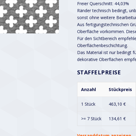
Freier Querschnitt: 44,03%
Ränder technisch bedingt, unbe
sonst ohne weitere Bearbeitu
Aus fertigungstechnischen G
Oberfläche vorkommen. Diese
Für den Sichtbereich empfehle
Oberflächenbeschichtung.
Das Material ist nur bedingt f
dekorative Oberflächen empf
STAFFELPREISE
Anzahl
Stückpreis
1 Stück
463,10
€
>= 7 Stück
134,61
€
Versanddatum anzeigen