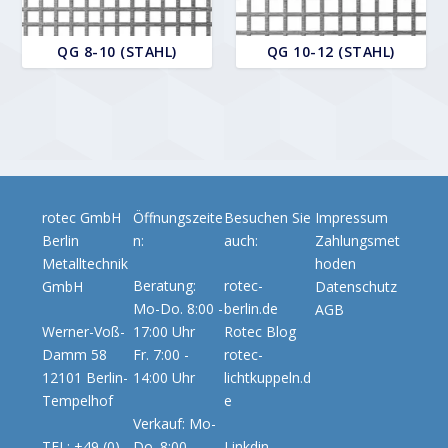
QG 8-10 (STAHL)
QG 10-12 (STAHL)
rotec GmbH
Öffnungszeite
Besuchen Sie
Impressum
Berlin
n:
auch:
Zahlungsmet
Metalltechnik
hoden
Beratung:
rotec-
GmbH
Datenschutz
Mo-Do. 8:00 -
berlin.de
AGB
Werner-Voß-
17:00 Uhr
Rotec Blog
Damm 58
Fr. 7:00 -
rotec-
12101 Berlin-
14:00 Uhr
lichtkuppeln.d
Tempelhof
e
Verkauf: Mo-
TEL: +49 (0)
Do. 8:00 -
Linkdin