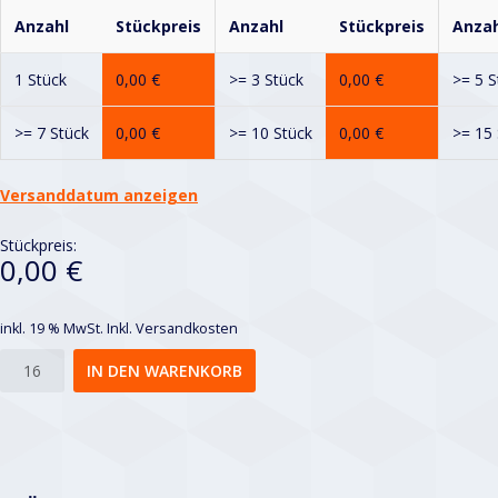
Anzahl
Stückpreis
Anzahl
Stückpreis
Anzah
1 Stück
0,00
€
>= 3 Stück
0,00
€
>= 5 S
>= 7 Stück
0,00
€
>= 10 Stück
0,00
€
>= 15 
Versanddatum anzeigen
Stückpreis:
0,00 €
inkl. 19 % MwSt.
Inkl. Versandkosten
Qg
IN DEN WARENKORB
10-
12
Menge