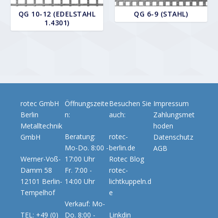
QG 10-12 (EDELSTAHL
QG 6-9 (STAHL)
1.4301)
rotec GmbH
Öffnungszeite
Besuchen Sie
Impressum
Berlin
n:
auch:
Zahlungsmet
Metalltechnik
hoden
Beratung:
rotec-
GmbH
Datenschutz
Mo-Do. 8:00 -
berlin.de
AGB
Werner-Voß-
17:00 Uhr
Rotec Blog
Damm 58
Fr. 7:00 -
rotec-
12101 Berlin-
14:00 Uhr
lichtkuppeln.d
Tempelhof
e
Verkauf: Mo-
TEL: +49 (0)
Do. 8:00 -
Linkdin