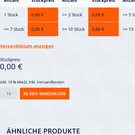
Anzahl
Stückpreis
Anzahl
Stückpreis
Anzah
1 Stück
0,00
€
>= 3 Stück
0,00
€
>= 5 S
>= 7 Stück
0,00
€
>= 10 Stück
0,00
€
>= 15 
Versanddatum anzeigen
Stückpreis:
0,00 €
inkl. 19 % MwSt.
Inkl. Versandkosten
Qg
IN DEN WARENKORB
10-
14
Menge
ÄHNLICHE PRODUKTE