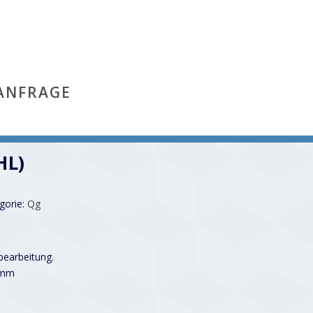
ANFRAGE
HL)
gorie:
Qg
earbeitung.
 mm
1