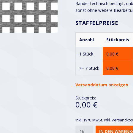
Ränder technisch bedingt, unbe
sonst ohne weitere Bearbeitu
STAFFELPREISE
Anzahl
Stückpreis
1 Stück
0,00
€
>= 7 Stück
0,00
€
Versanddatum anzeigen
Stückpreis:
0,00 €
inkl. 19 % MwSt.
Inkl. Versandko
Qg
IN DEN WARENK