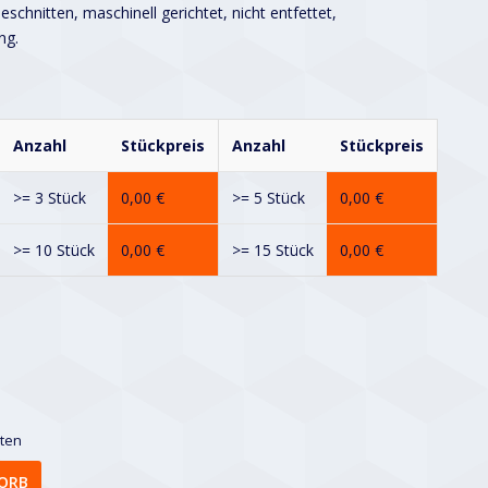
schnitten, maschinell gerichtet, nicht entfettet,
ng.
Anzahl
Stückpreis
Anzahl
Stückpreis
>= 3 Stück
0,00
€
>= 5 Stück
0,00
€
>= 10 Stück
0,00
€
>= 15 Stück
0,00
€
sten
ORB