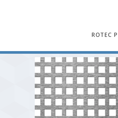
ROTEC 
Start
/
Qg
/ Qg 10-15 (Stahl)