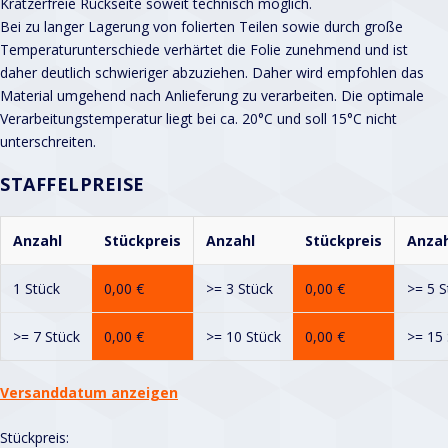
Kratzerfreie Rückseite soweit technisch möglich.
Bei zu langer Lagerung von folierten Teilen sowie durch große
Temperaturunterschiede verhärtet die Folie zunehmend und ist
daher deutlich schwieriger abzuziehen. Daher wird empfohlen das
Material umgehend nach Anlieferung zu verarbeiten. Die optimale
Verarbeitungstemperatur liegt bei ca. 20°C und soll 15°C nicht
unterschreiten.
STAFFELPREISE
Anzahl
Stückpreis
Anzahl
Stückpreis
Anzah
1 Stück
0,00
€
>= 3 Stück
0,00
€
>= 5 S
>= 7 Stück
0,00
€
>= 10 Stück
0,00
€
>= 15 
Versanddatum anzeigen
Stückpreis: