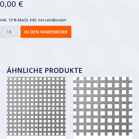
0,00 €
inkl. 19 % MwSt.
Inkl. Versandkosten
Qg
IN DEN WARENKORB
10-
20
Menge
ÄHNLICHE PRODUKTE