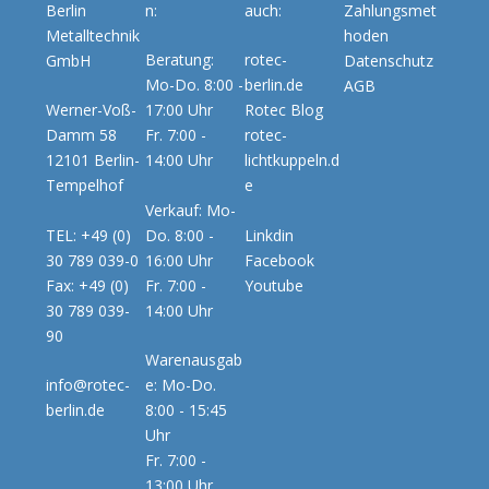
Berlin
n:
auch:
Zahlungsmet
Metalltechnik
hoden
Beratung:
rotec-
GmbH
Datenschutz
Mo-Do. 8:00 -
berlin.de
AGB
Werner-Voß-
17:00 Uhr
Rotec Blog
Damm 58
Fr. 7:00 -
rotec-
12101 Berlin-
14:00 Uhr
lichtkuppeln.d
Tempelhof
e
Verkauf: Mo-
TEL: +49 (0)
Do. 8:00 -
Linkdin
30 789 039-0
16:00 Uhr
Facebook
Fax: +49 (0)
Fr. 7:00 -
Youtube
30 789 039-
14:00 Uhr
90
Warenausgab
info@rotec-
e: Mo-Do.
berlin.de
8:00 - 15:45
Uhr
Fr. 7:00 -
13:00 Uhr