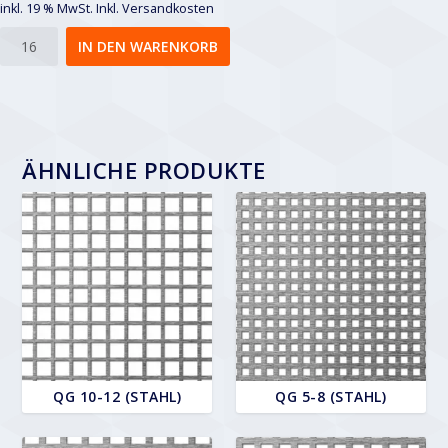
inkl. 19 % MwSt.
Inkl. Versandkosten
Qg
IN DEN WARENKORB
15-
40
Menge
ÄHNLICHE PRODUKTE
QG 10-12 (STAHL)
QG 5-8 (STAHL)