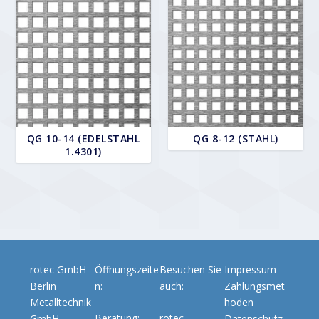
QG 10-14 (EDELSTAHL
QG 8-12 (STAHL)
1.4301)
rotec GmbH
Öffnungszeite
Besuchen Sie
Impressum
Berlin
n:
auch:
Zahlungsmet
Metalltechnik
hoden
Beratung:
rotec-
GmbH
Datenschutz