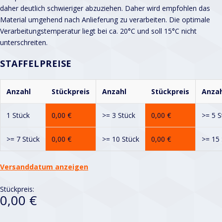
daher deutlich schwieriger abzuziehen. Daher wird empfohlen das
Material umgehend nach Anlieferung zu verarbeiten. Die optimale
Verarbeitungstemperatur liegt bei ca. 20°C und soll 15°C nicht
unterschreiten.
STAFFELPREISE
Anzahl
Stückpreis
Anzahl
Stückpreis
Anzah
1 Stück
0,00
€
>= 3 Stück
0,00
€
>= 5 S
>= 7 Stück
0,00
€
>= 10 Stück
0,00
€
>= 15 
Versanddatum anzeigen
Stückpreis:
0,00 €