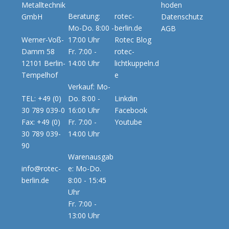
Metalltechnik
hoden
Beratung:
rotec-
GmbH
Datenschutz
Mo-Do. 8:00 -
berlin.de
AGB
Werner-Voß-
17:00 Uhr
Rotec Blog
Damm 58
Fr. 7:00 -
rotec-
12101 Berlin-
14:00 Uhr
lichtkuppeln.d
Tempelhof
e
Verkauf: Mo-
TEL: +49 (0)
Do. 8:00 -
Linkdin
30 789 039-0
16:00 Uhr
Facebook
Fax: +49 (0)
Fr. 7:00 -
Youtube
30 789 039-
14:00 Uhr
90
Warenausgab
info@rotec-
e: Mo-Do.
berlin.de
8:00 - 15:45
Uhr
Fr. 7:00 -
13:00 Uhr