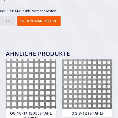
inkl. 19 % MwSt.
Inkl. Versandkosten
Qg
IN DEN WARENKORB
5-
8
Menge
ÄHNLICHE PRODUKTE
QG 10-14 (EDELSTAHL
QG 8-12 (STAHL)
1.4301)