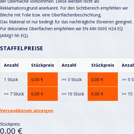
der Oberfläche vorkommen. Diese werden nicht als
Reklamationsgrund anerkannt. Für den Sichtbereich empfehlen wir
Bleche mit Folie bzw. eine Oberflächenbeschichtung.
Das Material ist nur bedingt für das nachträgliche Eloxieren geeignet.
Für dekorative Oberflächen empfehlen wir EN AW-5005 H24 EQ
(AlMg1 hh EQ).
STAFFELPREISE
Anzahl
Stückpreis
Anzahl
Stückpreis
Anzah
1 Stück
0,00
€
>= 3 Stück
0,00
€
>= 5 S
>= 7 Stück
0,00
€
>= 10 Stück
0,00
€
>= 15 
Versanddatum anzeigen
Stückpreis:
0,00 €