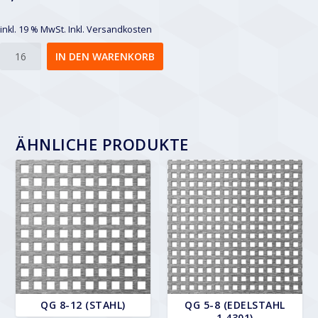
inkl. 19 % MwSt.
Inkl. Versandkosten
Qg
IN DEN WARENKORB
6-
9
Menge
ÄHNLICHE PRODUKTE
QG 8-12 (STAHL)
QG 5-8 (EDELSTAHL
1.4301)