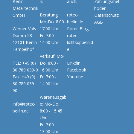
Berlin
n:
auch:
Zahlungsmet
Metalltechnik
hoden
Beratung:
rotec-
GmbH
Datenschutz
Mo-Do. 8:00 -
berlin.de
AGB
Werner-Voß-
17:00 Uhr
Rotec Blog
Damm 58
Fr. 7:00 -
rotec-
12101 Berlin-
14:00 Uhr
lichtkuppeln.d
Tempelhof
e
Verkauf: Mo-
TEL: +49 (0)
Do. 8:00 -
Linkdin
30 789 039-0
16:00 Uhr
Facebook
Fax: +49 (0)
Fr. 7:00 -
Youtube
30 789 039-
14:00 Uhr
90
Warenausgab
info@rotec-
e: Mo-Do.
berlin.de
8:00 - 15:45
Uhr
Fr. 7:00 -
13:00 Uhr