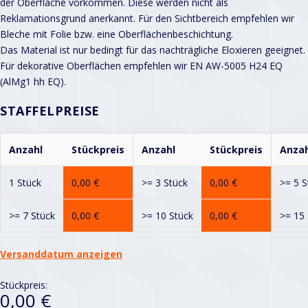
der Oberfläche vorkommen. Diese werden nicht als
Reklamationsgrund anerkannt. Für den Sichtbereich empfehlen wir
Bleche mit Folie bzw. eine Oberflächenbeschichtung.
Das Material ist nur bedingt für das nachträgliche Eloxieren geeignet.
Für dekorative Oberflächen empfehlen wir EN AW-5005 H24 EQ
(AlMg1 hh EQ).
STAFFELPREISE
Anzahl
Stückpreis
Anzahl
Stückpreis
Anzah
1 Stück
0,00
€
>= 3 Stück
0,00
€
>= 5 S
>= 7 Stück
0,00
€
>= 10 Stück
0,00
€
>= 15 
Versanddatum anzeigen
Stückpreis:
0,00 €