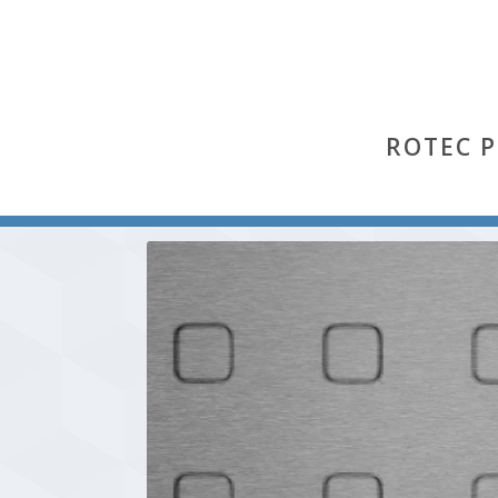
ROTEC 
Start
/
Qsg
/ Qsg 20-50 (Aluminium Al 99,5 % hh)