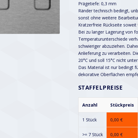
Prägetiefe: 0,3 mm
Ränder technisch bedingt, unbe
sonst ohne weitere Bearbeitu
Kratzerfreie Rückseite soweit
Bei zu langer Lagerung von fo
Temperaturunterschiede verhä
schwieriger abzuziehen. Dah
Anlieferung zu verarbeiten. Di
20°C und soll 15°C nicht unter
Das Material ist nur bedingt f
dekorative Oberflächen empf
STAFFELPREISE
Anzahl
Stückpreis
1 Stück
0,00
€
>= 7 Stück
0,00
€