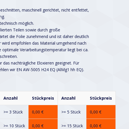
schnitten, maschinell gerichtet, nicht entfettet,
ng.
 technisch möglich.
lierten Teilen sowie durch große
rtet die Folie zunehmend und ist daher deutlich
er wird empfohlen das Material umgehend nach
e optimale Verarbeitungstemperatur liegt bei ca.
schreiten.
ür das nachträgliche Eloxieren geeignet. Für
ehlen wir EN AW-5005 H24 EQ (AlMg1 hh EQ).
Anzahl
Stückpreis
Anzahl
Stückpreis
>= 3 Stück
0,00
€
>= 5 Stück
0,00
€
>= 10 Stück
0,00
€
>= 15 Stück
0,00
€