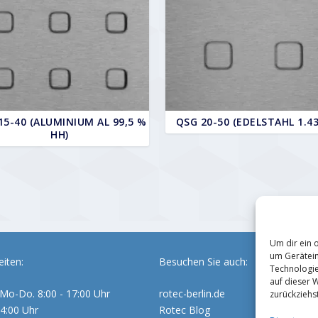
15-40 (ALUMINIUM AL 99,5 %
QSG 20-50 (EDELSTAHL 1.43
HH)
Um dir ein 
um Gerätein
iten:
Besuchen Sie auch:
Technologie
auf dieser 
Mo-Do. 8:00 - 17:00 Uhr
rotec-berlin.de
zurückziehs
14:00 Uhr
Rotec Blog