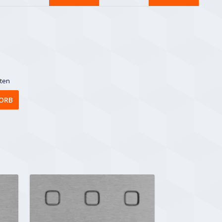
sten
ORB