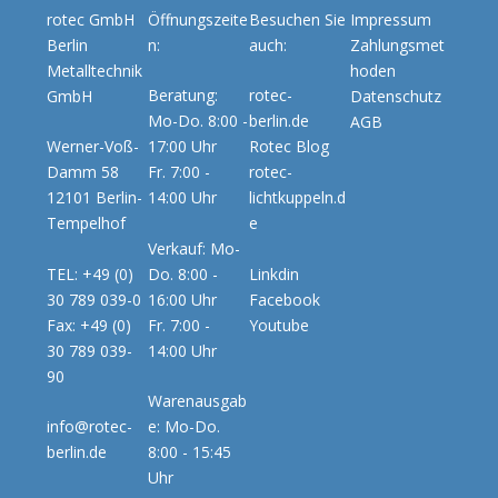
rotec GmbH
Öffnungszeite
Besuchen Sie
Impressum
Berlin
n:
auch:
Zahlungsmet
Metalltechnik
hoden
Beratung:
rotec-
GmbH
Datenschutz
Mo-Do. 8:00 -
berlin.de
AGB
Werner-Voß-
17:00 Uhr
Rotec Blog
Damm 58
Fr. 7:00 -
rotec-
12101 Berlin-
14:00 Uhr
lichtkuppeln.d
Tempelhof
e
Verkauf: Mo-
TEL: +49 (0)
Do. 8:00 -
Linkdin
30 789 039-0
16:00 Uhr
Facebook
Fax: +49 (0)
Fr. 7:00 -
Youtube
30 789 039-
14:00 Uhr
90
Warenausgab
info@rotec-
e: Mo-Do.
berlin.de
8:00 - 15:45
Uhr