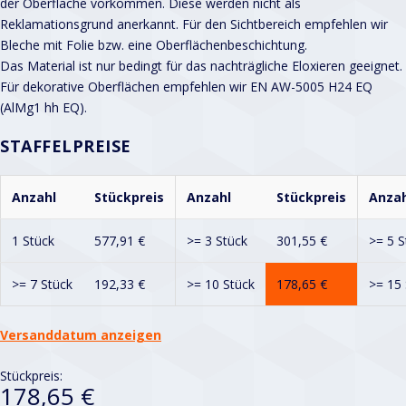
der Oberfläche vorkommen. Diese werden nicht als
Reklamationsgrund anerkannt. Für den Sichtbereich empfehlen wir
Bleche mit Folie bzw. eine Oberflächenbeschichtung.
Das Material ist nur bedingt für das nachträgliche Eloxieren geeignet.
Für dekorative Oberflächen empfehlen wir EN AW-5005 H24 EQ
(AlMg1 hh EQ).
STAFFELPREISE
Anzahl
Stückpreis
Anzahl
Stückpreis
Anzah
1 Stück
577,91
€
>= 3 Stück
301,55
€
>= 5 S
>= 7 Stück
192,33
€
>= 10 Stück
178,65
€
>= 15 
Versanddatum anzeigen
Stückpreis:
178,65 €