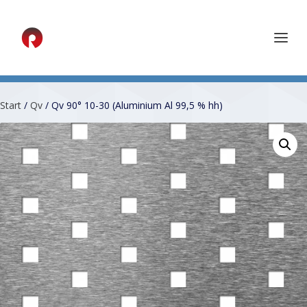
Start
/
Qv
/ Qv 90° 10-30 (Aluminium Al 99,5 % hh)