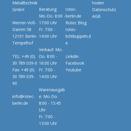
Metalltechnik
hoden
Beratung:
rotec-
GmbH
Datenschutz
Mo-Do. 8:00 -
berlin.de
AGB
Werner-Voß-
17:00 Uhr
Rotec Blog
Damm 58
Fr. 7:00 -
rotec-
12101 Berlin-
14:00 Uhr
lichtkuppeln.d
Tempelhof
e
Verkauf: Mo-
TEL: +49 (0)
Do. 8:00 -
Linkdin
30 789 039-0
16:00 Uhr
Facebook
Fax: +49 (0)
Fr. 7:00 -
Youtube
30 789 039-
14:00 Uhr
90
Warenausgab
info@rotec-
e: Mo-Do.
berlin.de
8:00 - 15:45
Uhr
Fr. 7:00 -
13:00 Uhr