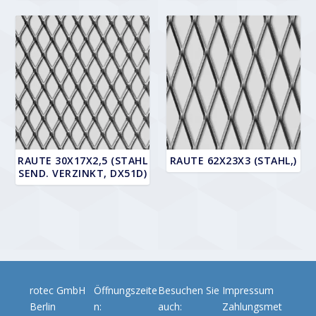
RAUTE 30X17X2,5 (STAHL
RAUTE 62X23X3 (STAHL,)
SEND. VERZINKT, DX51D)
rotec GmbH
Öffnungszeite
Besuchen Sie
Impressum
Berlin
n:
auch:
Zahlungsmet