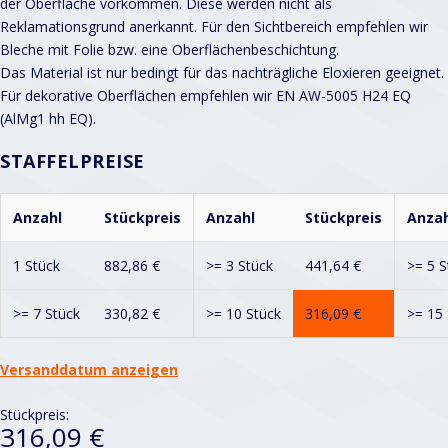
der Oberfläche vorkommen. Diese werden nicht als
Reklamationsgrund anerkannt. Für den Sichtbereich empfehlen wir
Bleche mit Folie bzw. eine Oberflächenbeschichtung.
Das Material ist nur bedingt für das nachträgliche Eloxieren geeignet.
Für dekorative Oberflächen empfehlen wir EN AW-5005 H24 EQ
(AlMg1 hh EQ).
STAFFELPREISE
Anzahl
Stückpreis
Anzahl
Stückpreis
Anzah
1 Stück
882,86
€
>= 3 Stück
441,64
€
>= 5 S
>= 7 Stück
330,82
€
>= 10 Stück
316,09
€
>= 15 
Versanddatum anzeigen
Stückpreis:
316,09 €