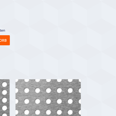
sten
ORB