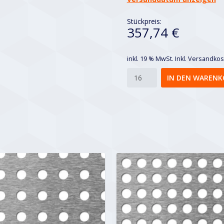
Stückpreis:
357,74 €
inkl. 19 % MwSt.
Inkl. Versandko
Rg
IN DEN WARENK
10-
15
Menge