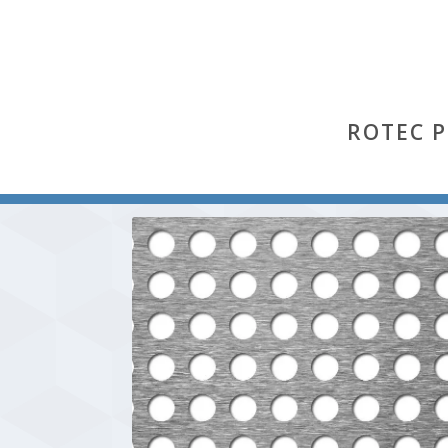
ROTEC 
Start
/
Rg
/ Rg 10-15 (Aluminium Al 99,5 % hh)