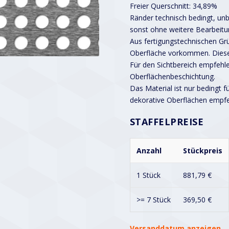
Freier Querschnitt: 34,89%
Ränder technisch bedingt, unbe
sonst ohne weitere Bearbeitu
Aus fertigungstechnischen G
Oberfläche vorkommen. Diese
Für den Sichtbereich empfehle
Oberflächenbeschichtung.
Das Material ist nur bedingt f
dekorative Oberflächen empf
STAFFELPREISE
Anzahl
Stückpreis
1 Stück
881,79
€
>= 7 Stück
369,50
€
Versanddatum anzeigen