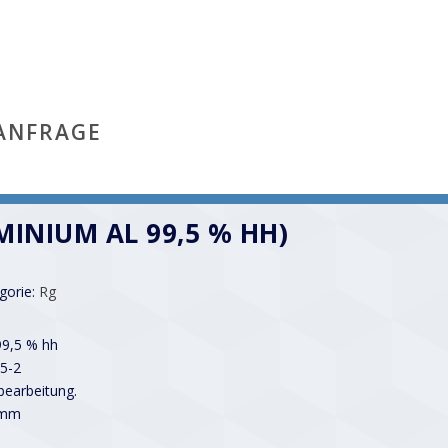
ANFRAGE
MINIUM AL 99,5 % HH)
gorie:
Rg
99,5 % hh
5-2
earbeitung.
 mm
1