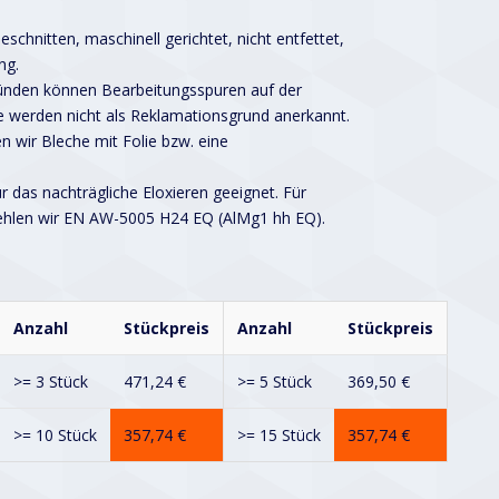
schnitten, maschinell gerichtet, nicht entfettet,
ng.
ründen können Bearbeitungsspuren auf der
 werden nicht als Reklamationsgrund anerkannt.
n wir Bleche mit Folie bzw. eine
ür das nachträgliche Eloxieren geeignet. Für
ehlen wir EN AW-5005 H24 EQ (AlMg1 hh EQ).
Anzahl
Stückpreis
Anzahl
Stückpreis
>= 3 Stück
471,24
€
>= 5 Stück
369,50
€
>= 10 Stück
357,74
€
>= 15 Stück
357,74
€