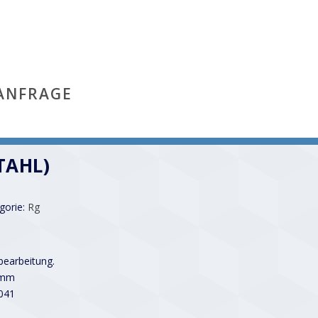
ANFRAGE
STAHL)
gorie:
Rg
earbeitung.
 mm
041