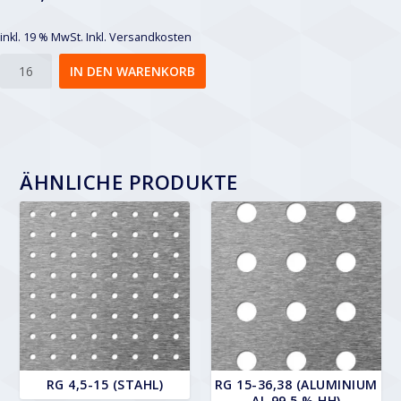
inkl. 19 % MwSt.
Inkl. Versandkosten
Rg
IN DEN WARENKORB
10-
25,98
Menge
ÄHNLICHE PRODUKTE
RG 4,5-15 (STAHL)
RG 15-36,38 (ALUMINIUM
AL 99,5 % HH)