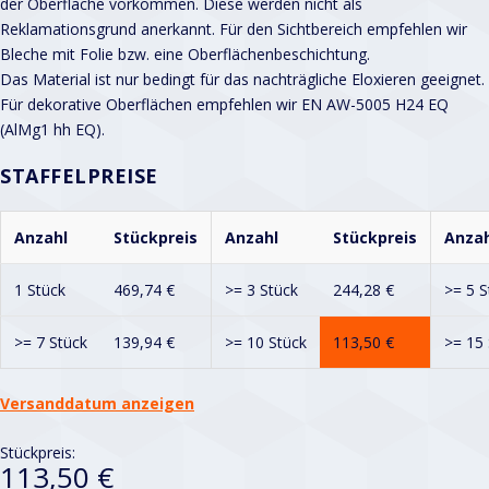
der Oberfläche vorkommen. Diese werden nicht als
Reklamationsgrund anerkannt. Für den Sichtbereich empfehlen wir
Bleche mit Folie bzw. eine Oberflächenbeschichtung.
Das Material ist nur bedingt für das nachträgliche Eloxieren geeignet.
Für dekorative Oberflächen empfehlen wir EN AW-5005 H24 EQ
(AlMg1 hh EQ).
STAFFELPREISE
Anzahl
Stückpreis
Anzahl
Stückpreis
Anzah
1 Stück
469,74
€
>= 3 Stück
244,28
€
>= 5 S
>= 7 Stück
139,94
€
>= 10 Stück
113,50
€
>= 15 
Versanddatum anzeigen
Stückpreis:
113,50 €