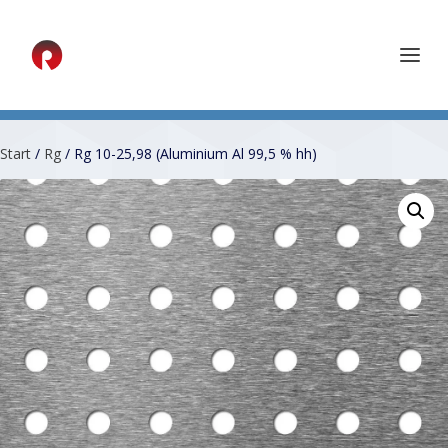
Start
/
Rg
/ Rg 10-25,98 (Aluminium Al 99,5 % hh)