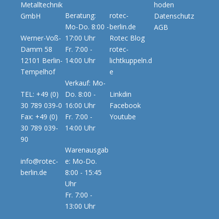
Metalltechnik
hoden
Beratung:
rotec-
GmbH
Datenschutz
Mo-Do. 8:00 -
berlin.de
AGB
Werner-Voß-
17:00 Uhr
Rotec Blog
Damm 58
Fr. 7:00 -
rotec-
12101 Berlin-
14:00 Uhr
lichtkuppeln.d
Tempelhof
e
Verkauf: Mo-
TEL: +49 (0)
Do. 8:00 -
Linkdin
30 789 039-0
16:00 Uhr
Facebook
Fax: +49 (0)
Fr. 7:00 -
Youtube
30 789 039-
14:00 Uhr
90
Warenausgab
info@rotec-
e: Mo-Do.
berlin.de
8:00 - 15:45
Uhr
Fr. 7:00 -
13:00 Uhr