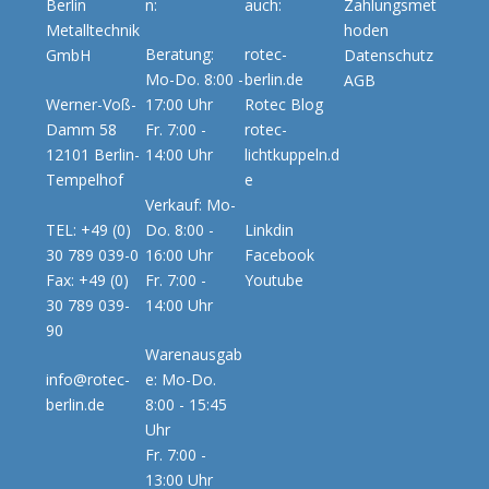
Berlin
n:
auch:
Zahlungsmet
Metalltechnik
hoden
Beratung:
rotec-
GmbH
Datenschutz
Mo-Do. 8:00 -
berlin.de
AGB
Werner-Voß-
17:00 Uhr
Rotec Blog
Damm 58
Fr. 7:00 -
rotec-
12101 Berlin-
14:00 Uhr
lichtkuppeln.d
Tempelhof
e
Verkauf: Mo-
TEL: +49 (0)
Do. 8:00 -
Linkdin
30 789 039-0
16:00 Uhr
Facebook
Fax: +49 (0)
Fr. 7:00 -
Youtube
30 789 039-
14:00 Uhr
90
Warenausgab
info@rotec-
e: Mo-Do.
berlin.de
8:00 - 15:45
Uhr
Fr. 7:00 -
13:00 Uhr