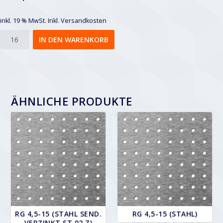
inkl. 19 % MwSt.
Inkl. Versandkosten
Rg
IN DEN WARENKORB
20-
48,5
Menge
ÄHNLICHE PRODUKTE
RG 4,5-15 (STAHL SEND.
RG 4,5-15 (STAHL)
VERZINKT ST 02 Z)