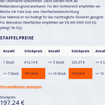
der Oberfläche vorkommen. Diese werden nicht als
Reklamationsgrund anerkannt. Für den Sichtbereich empfehlen wir
Bleche mit Folie bzw. eine Oberflächenbeschichtung.
Das Material ist nur bedingt für das nachträgliche Eloxieren geeignet.
Für dekorative Oberflächen empfehlen wir EN AW-5005 H24 EQ
(AlMg1 hh EQ).
STAFFELPREISE
Anzahl
Stückpreis
Anzahl
Stückpreis
Anzah
1 Stück
612,14
€
>= 3 Stück
325,37
€
>= 5 S
>= 7 Stück
197,24
€
>= 10 Stück
197,24
€
>= 15 
Versanddatum anzeigen
Stückpreis:
197,24 €