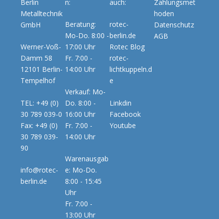
Berlin
n:
auch:
Zahlungsmet
Metalltechnik
hoden
Beratung:
rotec-
GmbH
Datenschutz
Mo-Do. 8:00 -
berlin.de
AGB
Werner-Voß-
17:00 Uhr
Rotec Blog
Damm 58
Fr. 7:00 -
rotec-
12101 Berlin-
14:00 Uhr
lichtkuppeln.d
Tempelhof
e
Verkauf: Mo-
TEL: +49 (0)
Do. 8:00 -
Linkdin
30 789 039-0
16:00 Uhr
Facebook
Fax: +49 (0)
Fr. 7:00 -
Youtube
30 789 039-
14:00 Uhr
90
Warenausgab
info@rotec-
e: Mo-Do.
berlin.de
8:00 - 15:45
Uhr
Fr. 7:00 -
13:00 Uhr