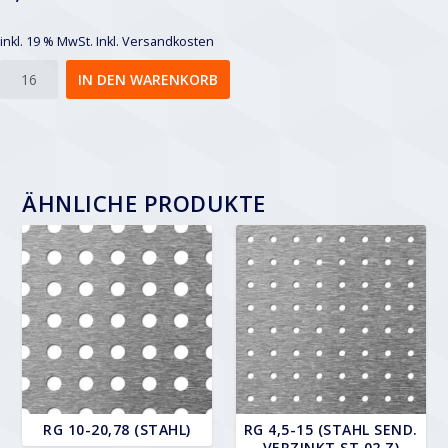
inkl. 19 % MwSt.
Inkl. Versandkosten
Rg
IN DEN WARENKORB
5-
25
Menge
ÄHNLICHE PRODUKTE
RG 10-20,78 (STAHL)
RG 4,5-15 (STAHL SEND.
VERZINKT ST 02 Z)