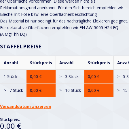
der Oberfläche vorkommen. Diese werden nicht als
Reklamationsgrund anerkannt. Für den Sichtbereich empfehlen wir
Bleche mit Folie bzw. eine Oberflächenbeschichtung.
Das Material ist nur bedingt für das nachträgliche Eloxieren geeignet.
Für dekorative Oberflächen empfehlen wir EN AW-5005 H24 EQ
(AlMg1 hh EQ).
STAFFELPREISE
Anzahl
Stückpreis
Anzahl
Stückpreis
Anzah
1 Stück
0,00
€
>= 3 Stück
0,00
€
>= 5 S
>= 7 Stück
0,00
€
>= 10 Stück
0,00
€
>= 15 
Versanddatum anzeigen
Stückpreis:
0,00 €