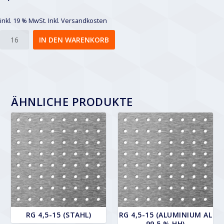
inkl. 19 % MwSt.
Inkl. Versandkosten
Rg
IN DEN WARENKORB
5-
25
Menge
ÄHNLICHE PRODUKTE
RG 4,5-15 (STAHL)
RG 4,5-15 (ALUMINIUM AL
99,5 % HH)