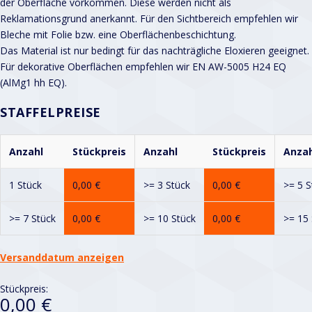
der Oberfläche vorkommen. Diese werden nicht als
Reklamationsgrund anerkannt. Für den Sichtbereich empfehlen wir
Bleche mit Folie bzw. eine Oberflächenbeschichtung.
Das Material ist nur bedingt für das nachträgliche Eloxieren geeignet.
Für dekorative Oberflächen empfehlen wir EN AW-5005 H24 EQ
(AlMg1 hh EQ).
STAFFELPREISE
Anzahl
Stückpreis
Anzahl
Stückpreis
Anzah
1 Stück
0,00
€
>= 3 Stück
0,00
€
>= 5 S
>= 7 Stück
0,00
€
>= 10 Stück
0,00
€
>= 15 
Versanddatum anzeigen
Stückpreis:
0,00 €