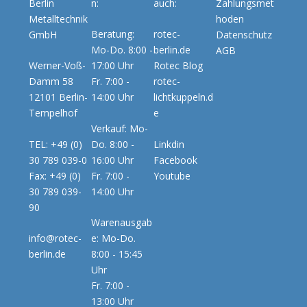
Berlin
n:
auch:
Zahlungsmet
Metalltechnik
hoden
Beratung:
rotec-
GmbH
Datenschutz
Mo-Do. 8:00 -
berlin.de
AGB
Werner-Voß-
17:00 Uhr
Rotec Blog
Damm 58
Fr. 7:00 -
rotec-
12101 Berlin-
14:00 Uhr
lichtkuppeln.d
Tempelhof
e
Verkauf: Mo-
TEL: +49 (0)
Do. 8:00 -
Linkdin
30 789 039-0
16:00 Uhr
Facebook
Fax: +49 (0)
Fr. 7:00 -
Youtube
30 789 039-
14:00 Uhr
90
Warenausgab
info@rotec-
e: Mo-Do.
berlin.de
8:00 - 15:45
Uhr
Fr. 7:00 -
13:00 Uhr