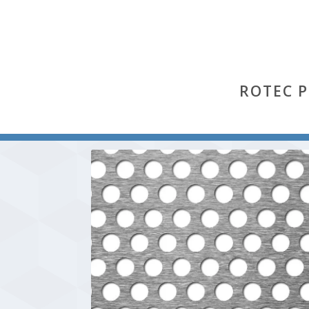
ROTEC 
Start
/
Rv
/ Rv 10-15 (Stahl send. verzinkt St 02 Z