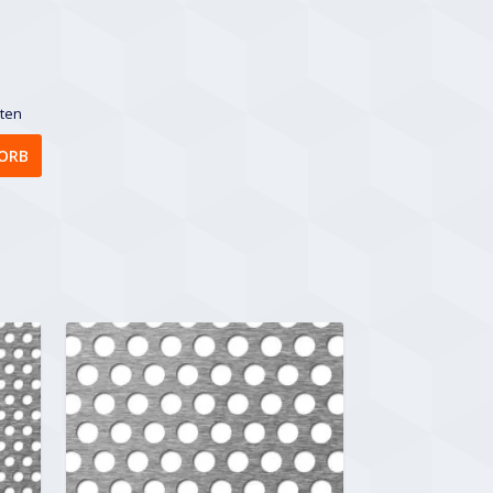
sten
ORB