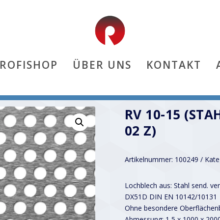
PROFISHOP
ÜBER UNS
KONTAKT
)
RV 10-15 (STA
02 Z)
Artikelnummer:
100249
Kate
Lochblech aus: Stahl send. ver
DX51D DIN EN 10142/10131
Ohne besondere Oberflächenb
Abmessung: 1,5 x 1000 x 20