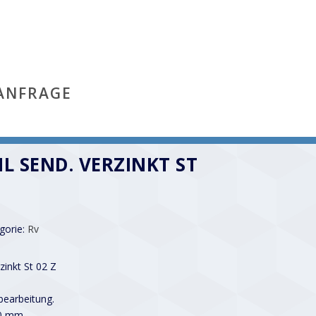
ANFRAGE
HL SEND. VERZINKT ST
gorie:
Rv
zinkt St 02 Z
earbeitung.
00 mm