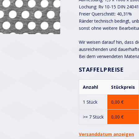
Lochung: Rv 10-15 DIN 24041
Freier Querschnitt: 40,31%
Ränder technisch bedingt, unbe
sonst ohne weitere Bearbeitu
Wir weisen darauf hin, dass d
ausreichenden und dauerhaft
Bei dem verwendeten Material 
STAFFELPREISE
Anzahl
Stückpreis
1 Stück
0,00
€
>= 7 Stück
0,00
€
Versanddatum anzeigen