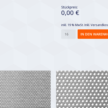
Stückpreis:
0,00 €
inkl. 19 % MwSt.
Inkl. Versandko
Rv
IN DEN WARENK
10-
15
Menge