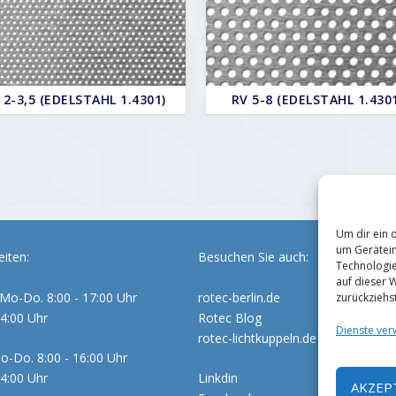
 2-3,5 (EDELSTAHL 1.4301)
RV 5-8 (EDELSTAHL 1.430
Um dir ein 
um Gerätein
iten:
Besuchen Sie auch:
Technologie
auf dieser 
Mo-Do. 8:00 - 17:00 Uhr
rotec-berlin.de
zurückziehs
14:00 Uhr
Rotec Blog
Dienste ver
rotec-lichtkuppeln.de
o-Do. 8:00 - 16:00 Uhr
14:00 Uhr
Linkdin
AKZEP