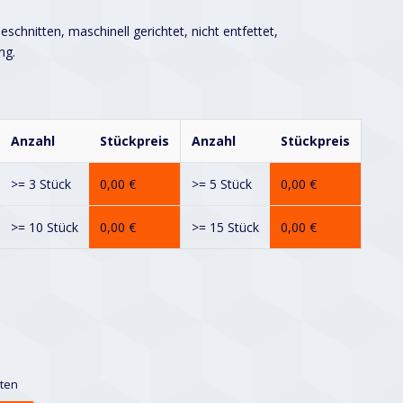
schnitten, maschinell gerichtet, nicht entfettet,
ng.
Anzahl
Stückpreis
Anzahl
Stückpreis
>= 3 Stück
0,00
€
>= 5 Stück
0,00
€
>= 10 Stück
0,00
€
>= 15 Stück
0,00
€
sten