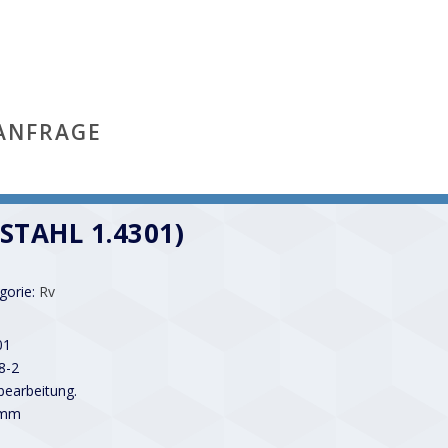
ANFRAGE
LSTAHL 1.4301)
gorie:
Rv
01
8-2
earbeitung.
 mm