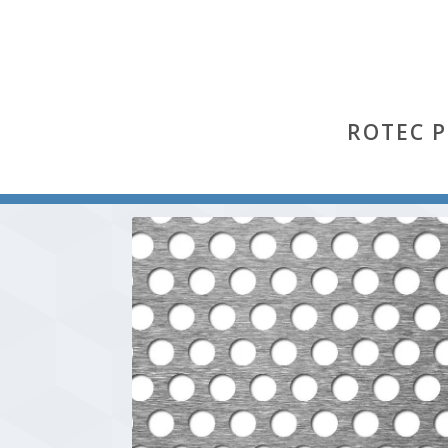
ROTEC 
Start
/
Rv
/ Rv 10-15 (Edelstahl 1.4301)