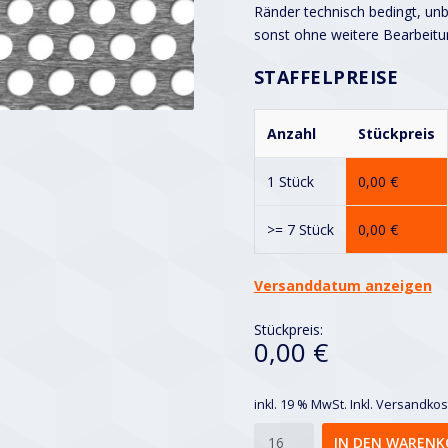
Ränder technisch bedingt, unbe
sonst ohne weitere Bearbeitu
STAFFELPREISE
Anzahl
Stückpreis
1 Stück
0,00
€
>= 7 Stück
0,00
€
Versanddatum anzeigen
Stückpreis:
0,00 €
inkl. 19 % MwSt.
Inkl. Versandko
Rv
IN DEN WARENK