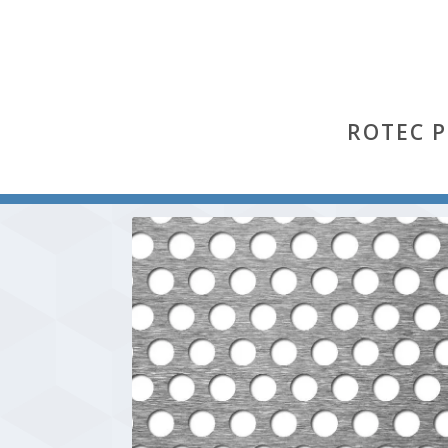
ROTEC 
Start
/
Rv
/ Rv 10-15 (Stahl)