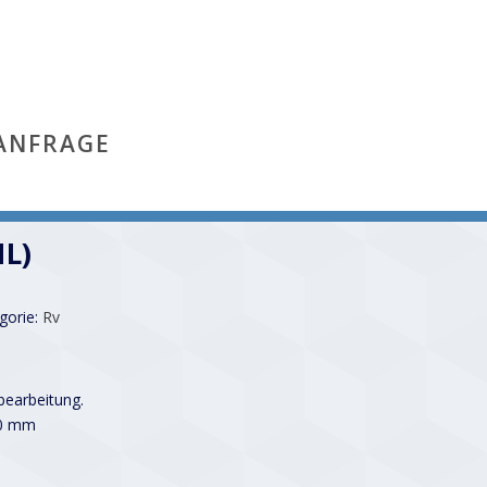
ANFRAGE
HL)
gorie:
Rv
earbeitung.
00 mm