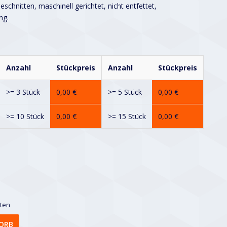
schnitten, maschinell gerichtet, nicht entfettet,
ng.
Anzahl
Stückpreis
Anzahl
Stückpreis
>= 3 Stück
0,00
€
>= 5 Stück
0,00
€
>= 10 Stück
0,00
€
>= 15 Stück
0,00
€
sten
ORB