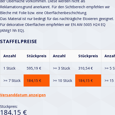
der Oberfläche vorkommen. Diese werden nicht als
Reklamationsgrund anerkannt. Für den Sichtbereich empfehlen wir
Bleche mit Folie bzw. eine Oberflächenbeschichtung.
Das Material ist nur bedingt für das nachträgliche Eloxieren geeignet.
Für dekorative Oberflächen empfehlen wir EN AW-5005 H24 EQ
(AlMg1 hh EQ).
STAFFELPREISE
Anzahl
Stückpreis
Anzahl
Stückpreis
Anzah
1 Stück
595,19
€
>= 3 Stück
310,54
€
>= 5 S
>= 7 Stück
184,15
€
>= 10 Stück
184,15
€
>= 15 
Versanddatum anzeigen
Stückpreis:
184,15 €