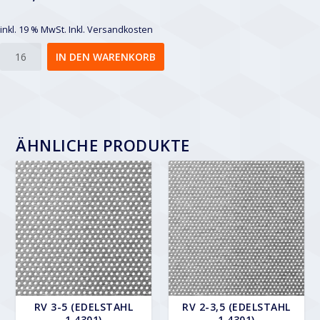
inkl. 19 % MwSt.
Inkl. Versandkosten
Rv
IN DEN WARENKORB
12-
16
Menge
ÄHNLICHE PRODUKTE
RV 3-5 (EDELSTAHL
RV 2-3,5 (EDELSTAHL
1.4301)
1.4301)