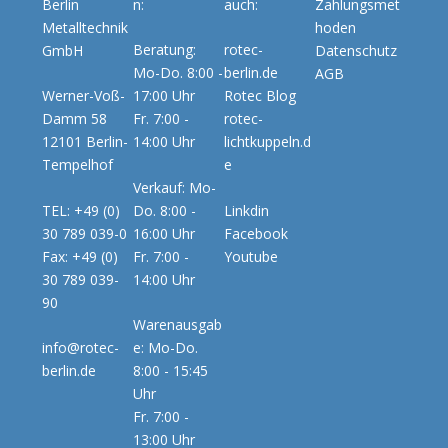
Berlin
n:
auch:
Zahlungsmet
Metalltechnik
hoden
Beratung:
rotec-
GmbH
Datenschutz
Mo-Do. 8:00 -
berlin.de
AGB
Werner-Voß-
17:00 Uhr
Rotec Blog
Damm 58
Fr. 7:00 -
rotec-
12101 Berlin-
14:00 Uhr
lichtkuppeln.d
Tempelhof
e
Verkauf: Mo-
TEL: +49 (0)
Do. 8:00 -
Linkdin
30 789 039-0
16:00 Uhr
Facebook
Fax: +49 (0)
Fr. 7:00 -
Youtube
30 789 039-
14:00 Uhr
90
Warenausgab
info@rotec-
e: Mo-Do.
berlin.de
8:00 - 15:45
Uhr
Fr. 7:00 -
13:00 Uhr