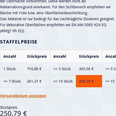
der Oberfläche vorkommen. Diese werden nicht als
Reklamationsgrund anerkannt. Für den Sichtbereich empfehlen wir
Bleche mit Folie bzw. eine Oberflächenbeschichtung.
Das Material ist nur bedingt für das nachträgliche Eloxieren geeignet.
Für dekorative Oberflächen empfehlen wir EN AW-5005 H24 EQ
(AlMg1 hh EQ).
STAFFELPREISE
Anzahl
Stückpreis
Anzahl
Stückpreis
Anzah
1 Stück
716,86
€
>= 3 Stück
365,56
€
>= 5 S
>= 7 Stück
261,21
€
>= 10 Stück
250,79
€
>= 15 
Versanddatum anzeigen
Stückpreis:
250,79 €