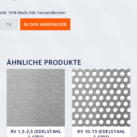
inkl. 19 % MwSt.
Inkl. Versandkosten
Rv
IN DEN WARENKORB
12-
16
Menge
ÄHNLICHE PRODUKTE
RV 1,5-2,5 (EDELSTAHL
RV 10-15 (EDELSTAHL
1.4301)
1.4301)