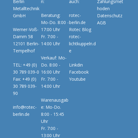
Berlin
n:
auch:
Zahlungsmet
Metalltechnik
hoden
Beratung:
rotec-
GmbH
Datenschutz
Mo-Do. 8:00 -
berlin.de
AGB
Werner-Voß-
17:00 Uhr
Rotec Blog
Damm 58
Fr. 7:00 -
rotec-
12101 Berlin-
14:00 Uhr
lichtkuppeln.d
Tempelhof
e
Verkauf: Mo-
TEL: +49 (0)
Do. 8:00 -
Linkdin
30 789 039-0
16:00 Uhr
Facebook
Fax: +49 (0)
Fr. 7:00 -
Youtube
30 789 039-
14:00 Uhr
90
Warenausgab
info@rotec-
e: Mo-Do.
berlin.de
8:00 - 15:45
Uhr
Fr. 7:00 -
13:00 Uhr