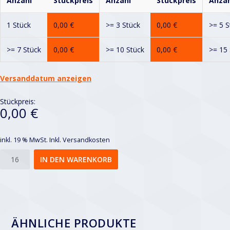
Anzahl
Stückpreis
Anzahl
Stückpreis
Anzah
1 Stück
0,00
€
>= 3 Stück
0,00
€
>= 5 S
>= 7 Stück
0,00
€
>= 10 Stück
0,00
€
>= 15 
Versanddatum anzeigen
Stückpreis:
0,00 €
inkl. 19 % MwSt.
Inkl. Versandkosten
Rv
IN DEN WARENKORB
2-
3
Menge
ÄHNLICHE PRODUKTE