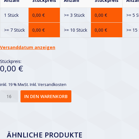
Anzahl
Stückpreis
Anzahl
Stückpreis
Anzah
1 Stück
0,00
€
>= 3 Stück
0,00
€
>= 5 S
>= 7 Stück
0,00
€
>= 10 Stück
0,00
€
>= 15 
Versanddatum anzeigen
Stückpreis:
0,00 €
inkl. 19 % MwSt.
Inkl. Versandkosten
Rv
IN DEN WARENKORB
2-
3,5
Menge
ÄHNLICHE PRODUKTE