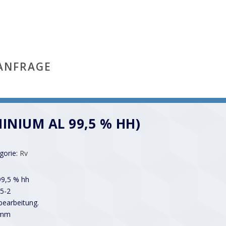
ANFRAGE
MINIUM AL 99,5 % HH)
gorie:
Rv
99,5 % hh
5-2
earbeitung.
 mm