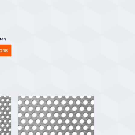
sten
ORB