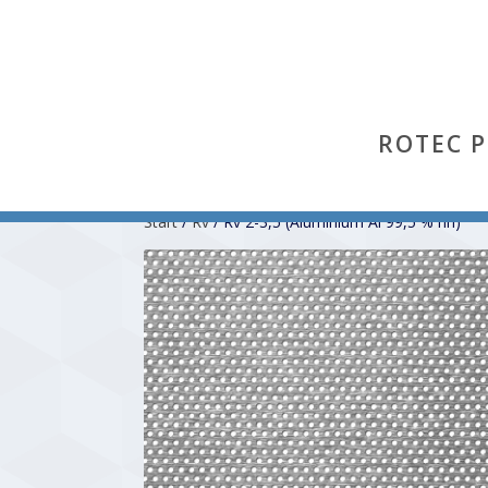
ROTEC 
Start
/
Rv
/ Rv 2-3,5 (Aluminium Al 99,5 % hh)