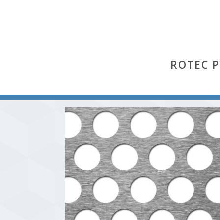
ROTEC 
Start
/
Rv
/ Rv 20-28 (Aluminium Al 99,5 % hh)