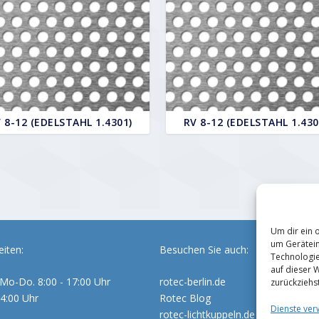
 8-12 (EDELSTAHL 1.4301)
RV 8-12 (EDELSTAHL 1.430
Um dir ein 
um Gerätein
iten:
Besuchen Sie auch:
Technologie
auf dieser 
Mo-Do. 8:00 - 17:00 Uhr
rotec-berlin.de
zurückziehs
14:00 Uhr
Rotec Blog
Dienste ver
rotec-lichtkuppeln.de