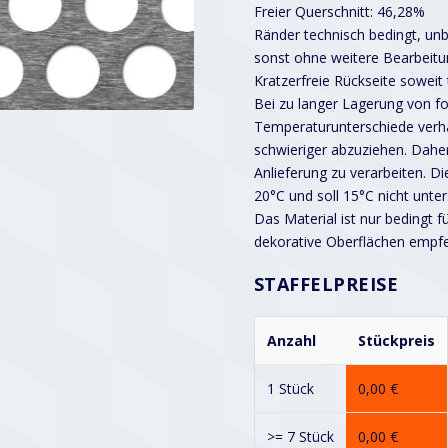
Freier Querschnitt: 46,28%
Ränder technisch bedingt, unbe
sonst ohne weitere Bearbeitu
Kratzerfreie Rückseite soweit
Bei zu langer Lagerung von fo
Temperaturunterschiede verhä
schwieriger abzuziehen. Dah
Anlieferung zu verarbeiten. Di
20°C und soll 15°C nicht unter
Das Material ist nur bedingt f
dekorative Oberflächen empf
STAFFELPREISE
Anzahl
Stückpreis
1 Stück
0,00
€
>= 7 Stück
0,00
€