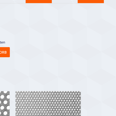
sten
ORB