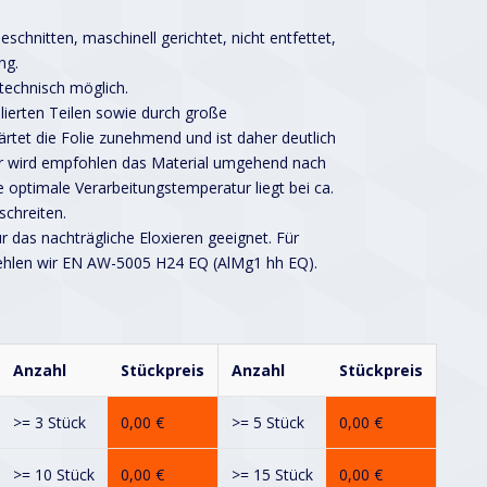
schnitten, maschinell gerichtet, nicht entfettet,
ng.
 technisch möglich.
lierten Teilen sowie durch große
rtet die Folie zunehmend und ist daher deutlich
er wird empfohlen das Material umgehend nach
e optimale Verarbeitungstemperatur liegt bei ca.
schreiten.
ür das nachträgliche Eloxieren geeignet. Für
ehlen wir EN AW-5005 H24 EQ (AlMg1 hh EQ).
Anzahl
Stückpreis
Anzahl
Stückpreis
>= 3 Stück
0,00
€
>= 5 Stück
0,00
€
>= 10 Stück
0,00
€
>= 15 Stück
0,00
€