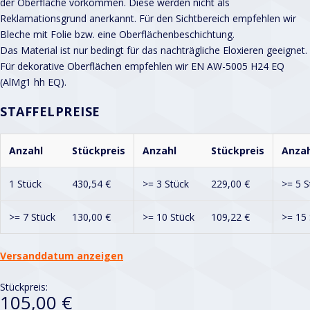
der Oberfläche vorkommen. Diese werden nicht als
Reklamationsgrund anerkannt. Für den Sichtbereich empfehlen wir
Bleche mit Folie bzw. eine Oberflächenbeschichtung.
Das Material ist nur bedingt für das nachträgliche Eloxieren geeignet.
Für dekorative Oberflächen empfehlen wir EN AW-5005 H24 EQ
(AlMg1 hh EQ).
STAFFELPREISE
Anzahl
Stückpreis
Anzahl
Stückpreis
Anzah
1 Stück
430,54
€
>= 3 Stück
229,00
€
>= 5 S
>= 7 Stück
130,00
€
>= 10 Stück
109,22
€
>= 15 
Versanddatum anzeigen
Stückpreis:
105,00 €