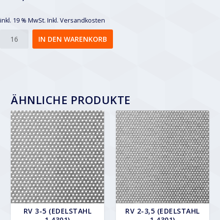
inkl. 19 % MwSt.
Inkl. Versandkosten
Rv
IN DEN WARENKORB
20-
28
Menge
ÄHNLICHE PRODUKTE
RV 3-5 (EDELSTAHL
RV 2-3,5 (EDELSTAHL
1.4301)
1.4301)