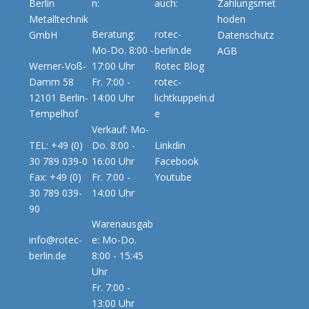
Berlin
n:
auch:
Zahlungsmet
Metalltechnik
hoden
Beratung:
rotec-
GmbH
Datenschutz
Mo-Do. 8:00 -
berlin.de
AGB
Werner-Voß-
17:00 Uhr
Rotec Blog
Damm 58
Fr. 7:00 -
rotec-
12101 Berlin-
14:00 Uhr
lichtkuppeln.d
Tempelhof
e
Verkauf: Mo-
TEL: +49 (0)
Do. 8:00 -
Linkdin
30 789 039-0
16:00 Uhr
Facebook
Fax: +49 (0)
Fr. 7:00 -
Youtube
30 789 039-
14:00 Uhr
90
Warenausgab
info@rotec-
e: Mo-Do.
berlin.de
8:00 - 15:45
Uhr
Fr. 7:00 -
13:00 Uhr