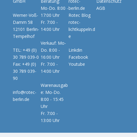
Beratung:
rotec-
GmbH
Datenschutz
Mo-Do. 8:00 -
berlin.de
AGB
Werner-Voß-
17:00 Uhr
Rotec Blog
Damm 58
Fr. 7:00 -
rotec-
12101 Berlin-
14:00 Uhr
lichtkuppeln.d
Tempelhof
e
Verkauf: Mo-
TEL: +49 (0)
Do. 8:00 -
Linkdin
30 789 039-0
16:00 Uhr
Facebook
Fax: +49 (0)
Fr. 7:00 -
Youtube
30 789 039-
14:00 Uhr
90
Warenausgab
info@rotec-
e: Mo-Do.
berlin.de
8:00 - 15:45
Uhr
Fr. 7:00 -
13:00 Uhr