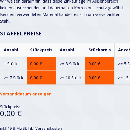
Wir weisen darauf hin, dass diese Zinkauflage im Außenbereich
keinen ausreichenden und dauerhaften Korrosionsschutz gewährt.
Bei dem verwendeten Material handelt es sich um vorverzinkten
Stahl.
STAFFELPREISE
Anzahl
Stückpreis
Anzahl
Stückpreis
Anzah
1 Stück
0,00
€
>= 3 Stück
0,00
€
>= 5 S
>= 7 Stück
0,00
€
>= 10 Stück
0,00
€
>= 15 
Versanddatum anzeigen
Stückpreis:
0,00 €
inkl. 19 % MwSt.
Inkl. Versandkosten