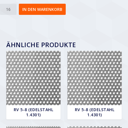
Rv
IN DEN WARENKORB
3-
5
Menge
ÄHNLICHE PRODUKTE
RV 5-8 (EDELSTAHL
RV 5-8 (EDELSTAHL
1.4301)
1.4301)