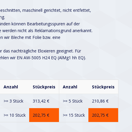
schnitten, maschinell gerichtet, nicht entfettet,
ng.
ründen können Bearbeitungsspuren auf der
 werden nicht als Reklamationsgrund anerkannt.
n wir Bleche mit Folie bzw. eine
ür das nachträgliche Eloxieren geeignet. Für
ehlen wir EN AW-5005 H24 EQ (AlMg1 hh EQ).
Anzahl
Stückpreis
Anzahl
Stückpreis
>= 3 Stück
313,42
€
>= 5 Stück
210,86
€
>= 10 Stück
202,75
€
>= 15 Stück
202,75
€