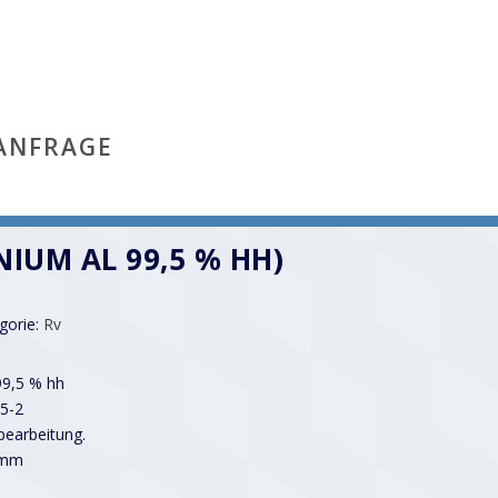
ANFRAGE
NIUM AL 99,5 % HH)
gorie:
Rv
99,5 % hh
5-2
earbeitung.
 mm