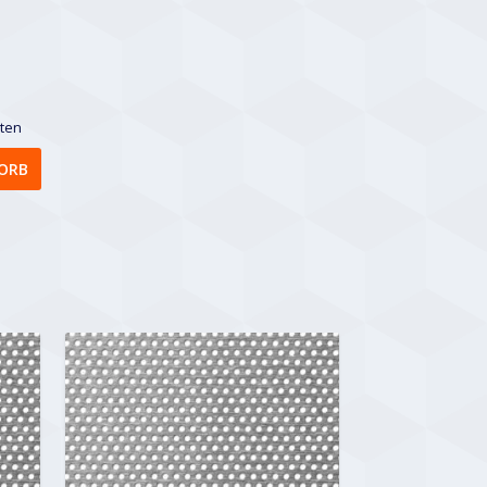
sten
ORB