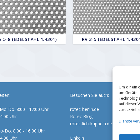
V 5-8 (EDELSTAHL 1.4301)
RV 3-5 (EDELSTAHL 1.430
Um dir ein 
um Gerätein
iten:
Besuchen Sie auch:
Technologie
auf dieser 
Mo-Do. 8:00 - 17:00 Uhr
rotec-berlin.de
zurückziehs
14:00 Uhr
Rotec Blog
Dienste ver
rotec-lichtkuppeln.de
o-Do. 8:00 - 16:00 Uhr
14:00 Uhr
Linkdin