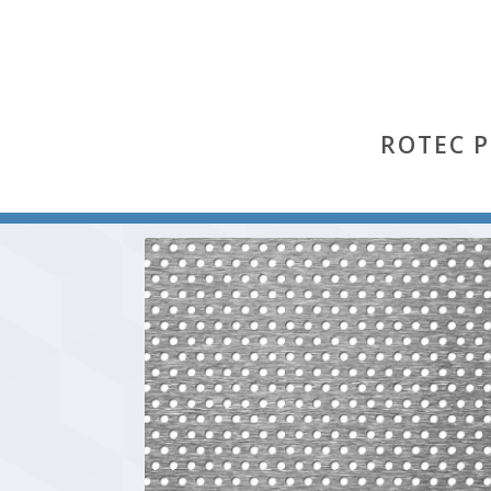
ROTEC 
Start
/
Rv
/ Rv 3-6 (Aluminium Al 99,5 % hh)