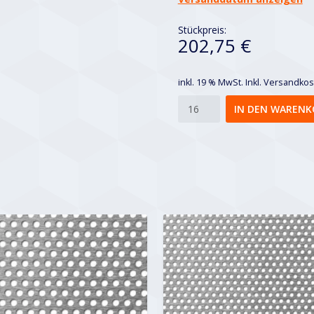
Stückpreis:
202,75 €
inkl. 19 % MwSt.
Inkl. Versandko
Rv
IN DEN WARENK
3-
6
Menge