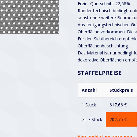
Freier Querschnitt: 22,68%
Ränder technisch bedingt, unbe
sonst ohne weitere Bearbeitu
Aus fertigungstechnischen G
Oberfläche vorkommen. Diese
Für den Sichtbereich empfehle
Oberflächenbeschichtung.
Das Material ist nur bedingt f
dekorative Oberflächen empf
STAFFELPREISE
Anzahl
Stückpreis
1 Stück
617,66
€
>= 7 Stück
202,75
€
Versanddatum anzeigen