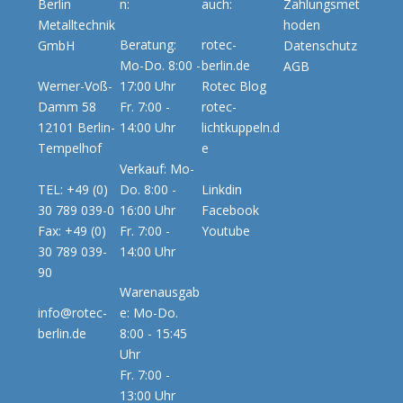
Berlin
n:
auch:
Zahlungsmet
Metalltechnik
hoden
Beratung:
rotec-
GmbH
Datenschutz
Mo-Do. 8:00 -
berlin.de
AGB
Werner-Voß-
17:00 Uhr
Rotec Blog
Damm 58
Fr. 7:00 -
rotec-
12101 Berlin-
14:00 Uhr
lichtkuppeln.d
Tempelhof
e
Verkauf: Mo-
TEL: +49 (0)
Do. 8:00 -
Linkdin
30 789 039-0
16:00 Uhr
Facebook
Fax: +49 (0)
Fr. 7:00 -
Youtube
30 789 039-
14:00 Uhr
90
Warenausgab
info@rotec-
e: Mo-Do.
berlin.de
8:00 - 15:45
Uhr
Fr. 7:00 -
13:00 Uhr