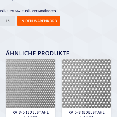
inkl. 19 % MwSt.
Inkl. Versandkosten
Rv
IN DEN WARENKORB
3-
6
Menge
ÄHNLICHE PRODUKTE
RV 3-5 (EDELSTAHL
RV 5-8 (EDELSTAHL
1.4301)
1.4301)