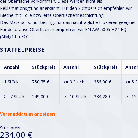
der Oberfläche vorkommen. Diese werden nicht als
Reklamationsgrund anerkannt. Für den Sichtbereich empfehlen wir
Bleche mit Folie bzw. eine Oberflächenbeschichtung.
Das Material ist nur bedingt für das nachträgliche Eloxieren geeignet.
Für dekorative Oberflächen empfehlen wir EN AW-5005 H24 EQ
(AlMg1 hh EQ).
STAFFELPREISE
Anzahl
Stückpreis
Anzahl
Stückpreis
Anzah
1 Stück
750,75
€
>= 3 Stück
356,00
€
>= 5 S
>= 7 Stück
249,00
€
>= 10 Stück
234,28
€
>= 15 
Versanddatum anzeigen
Stückpreis:
234,00 €