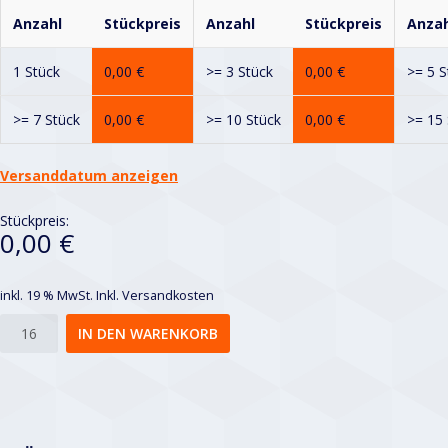
Anzahl
Stückpreis
Anzahl
Stückpreis
Anzah
1 Stück
0,00
€
>= 3 Stück
0,00
€
>= 5 S
>= 7 Stück
0,00
€
>= 10 Stück
0,00
€
>= 15 
Versanddatum anzeigen
Stückpreis:
0,00 €
inkl. 19 % MwSt.
Inkl. Versandkosten
Rv
IN DEN WARENKORB
4-
6
Menge