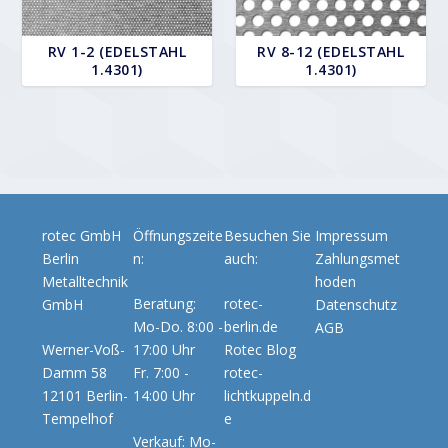
RV 1-2 (EDELSTAHL
RV 8-12 (EDELSTAHL
1.4301)
1.4301)
rotec GmbH
Öffnungszeite
Besuchen Sie
Impressum
Berlin
n:
auch:
Zahlungsmet
Metalltechnik
hoden
Beratung:
rotec-
GmbH
Datenschutz
Mo-Do. 8:00 -
berlin.de
AGB
Werner-Voß-
17:00 Uhr
Rotec Blog
Damm 58
Fr. 7:00 -
rotec-
12101 Berlin-
14:00 Uhr
lichtkuppeln.d
Tempelhof
e
Verkauf: Mo-