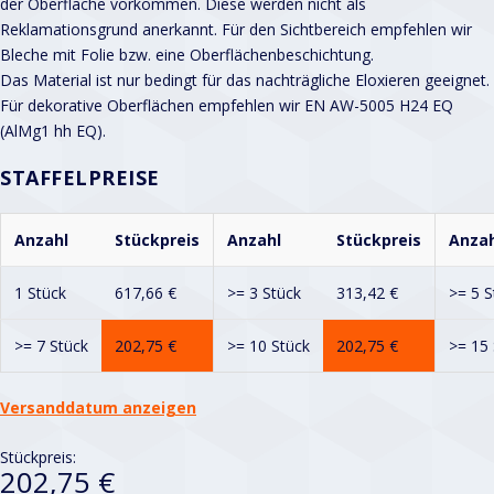
der Oberfläche vorkommen. Diese werden nicht als
Reklamationsgrund anerkannt. Für den Sichtbereich empfehlen wir
Bleche mit Folie bzw. eine Oberflächenbeschichtung.
Das Material ist nur bedingt für das nachträgliche Eloxieren geeignet.
Für dekorative Oberflächen empfehlen wir EN AW-5005 H24 EQ
(AlMg1 hh EQ).
STAFFELPREISE
Anzahl
Stückpreis
Anzahl
Stückpreis
Anzah
1 Stück
617,66
€
>= 3 Stück
313,42
€
>= 5 S
>= 7 Stück
202,75
€
>= 10 Stück
202,75
€
>= 15 
Versanddatum anzeigen
Stückpreis:
202,75 €