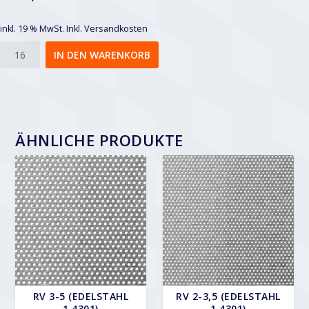
inkl. 19 % MwSt.
Inkl. Versandkosten
Rv
IN DEN WARENKORB
4-
8
Menge
ÄHNLICHE PRODUKTE
RV 3-5 (EDELSTAHL
RV 2-3,5 (EDELSTAHL
1.4301)
1.4301)