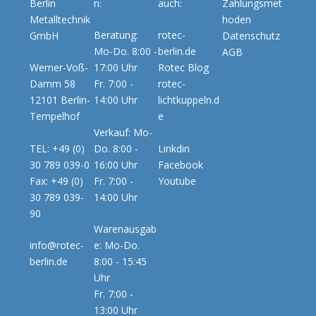
Berlin
n:
auch:
Zahlungsmet
Metalltechnik
hoden
Beratung:
rotec-
GmbH
Datenschutz
Mo-Do. 8:00 -
berlin.de
AGB
Werner-Voß-
17:00 Uhr
Rotec Blog
Damm 58
Fr. 7:00 -
rotec-
12101 Berlin-
14:00 Uhr
lichtkuppeln.d
Tempelhof
e
Verkauf: Mo-
TEL: +49 (0)
Do. 8:00 -
Linkdin
30 789 039-0
16:00 Uhr
Facebook
Fax: +49 (0)
Fr. 7:00 -
Youtube
30 789 039-
14:00 Uhr
90
Warenausgab
info@rotec-
e: Mo-Do.
berlin.de
8:00 - 15:45
Uhr
Fr. 7:00 -
13:00 Uhr